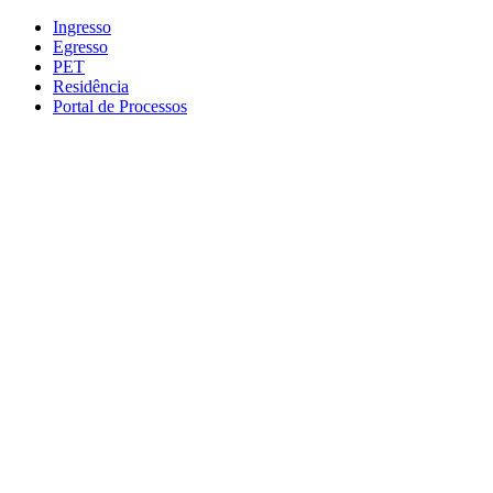
Conteúdo principal
Menu principal
Rodapé
Ingresso
Egresso
PET
Residência
Portal de Processos
Aumentar fonte
Diminuir fonte