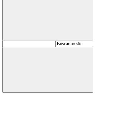
Buscar
Buscar no site
Buscar
Aumentar fonte