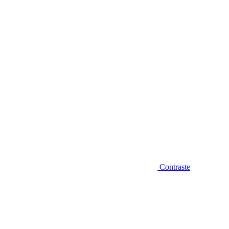
Diminuir fonte
Contraste