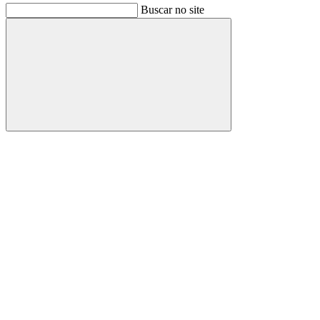
Buscar no site
Buscar
Link para o Facebook
Link para o Instagram