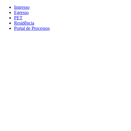
Conteúdo principal
Menu principal
Rodapé
Ingresso
Egresso
PET
Residência
Portal de Processos
Aumentar fonte
Diminuir fonte