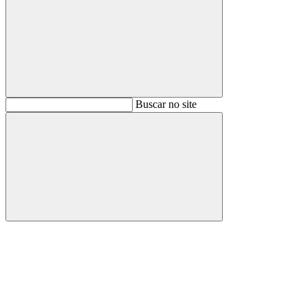
Buscar
Buscar no site
Buscar
Aumentar fonte