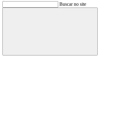
Buscar no site
Buscar
Link para o Facebook
Link para o Instagram