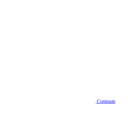
Diminuir fonte
Contraste