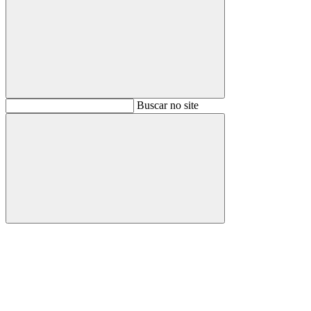
Buscar
Buscar no site
Buscar
Aumentar fonte