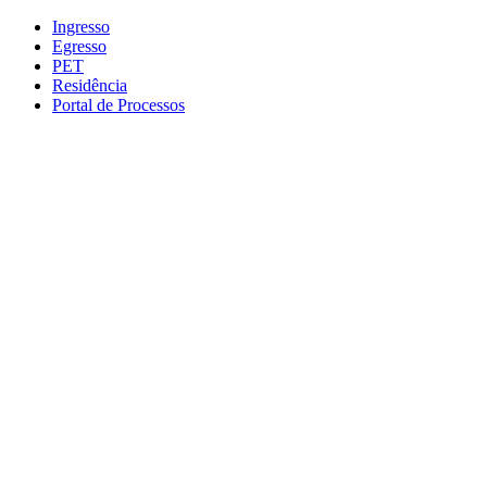
Conteúdo principal
Menu principal
Rodapé
Ingresso
Egresso
PET
Residência
Portal de Processos
Aumentar fonte
Diminuir fonte