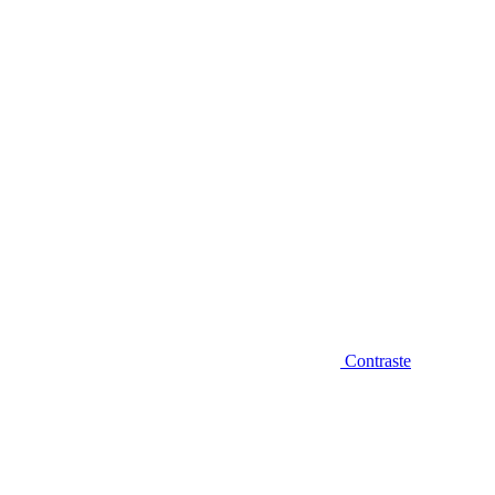
Diminuir fonte
Contraste