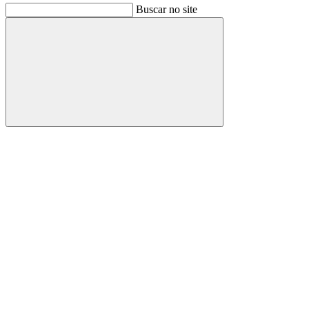
Buscar no site
Buscar
Link para o Facebook
Link para o Instagram