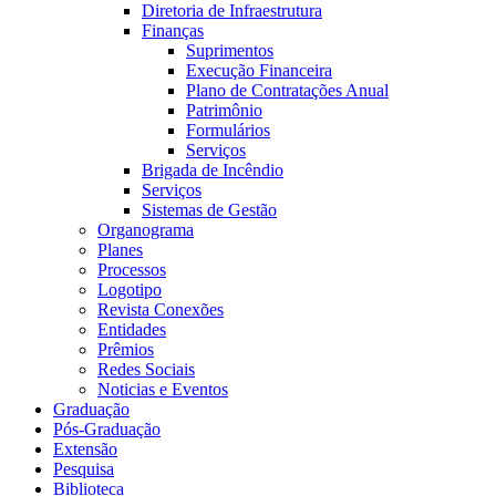
Diretoria de Infraestrutura
Finanças
Suprimentos
Execução Financeira
Plano de Contratações Anual
Patrimônio
Formulários
Serviços
Brigada de Incêndio
Serviços
Sistemas de Gestão
Organograma
Planes
Processos
Logotipo
Revista Conexões
Entidades
Prêmios
Redes Sociais
Noticias e Eventos
Graduação
Pós-Graduação
Extensão
Pesquisa
Biblioteca