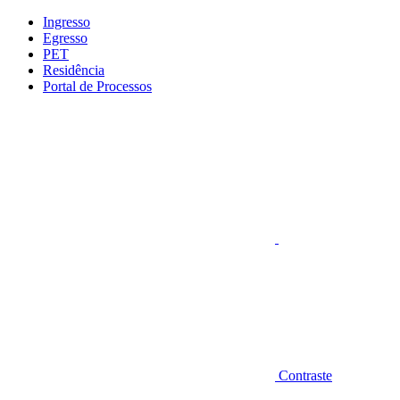
Conteúdo principal
Menu principal
Rodapé
Ingresso
Egresso
PET
Residência
Portal de Processos
Aumentar fonte
Contraste