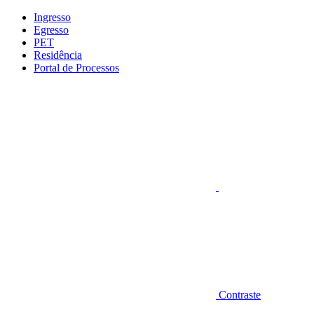
Conteúdo principal
Menu principal
Rodapé
Ingresso
Egresso
PET
Residência
Portal de Processos
Aumentar fonte
Contraste