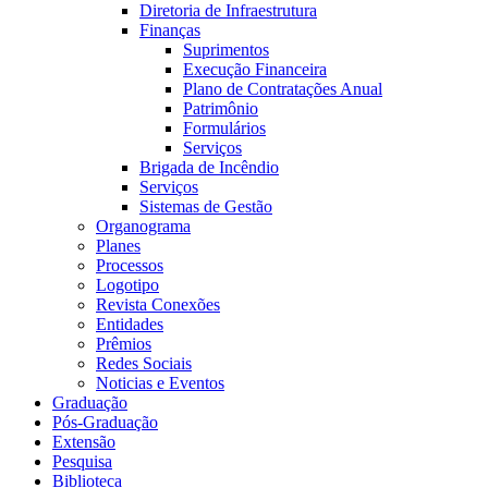
Diretoria de Infraestrutura
Finanças
Suprimentos
Execução Financeira
Plano de Contratações Anual
Patrimônio
Formulários
Serviços
Brigada de Incêndio
Serviços
Sistemas de Gestão
Organograma
Planes
Processos
Logotipo
Revista Conexões
Entidades
Prêmios
Redes Sociais
Noticias e Eventos
Graduação
Pós-Graduação
Extensão
Pesquisa
Biblioteca