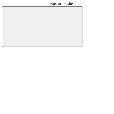
Buscar no site
Buscar
Link para o Facebook
Link para o Instagram