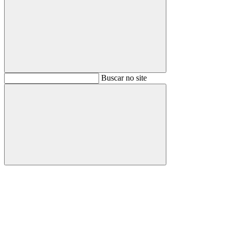
Buscar
Buscar no site
Buscar
Aumentar fonte