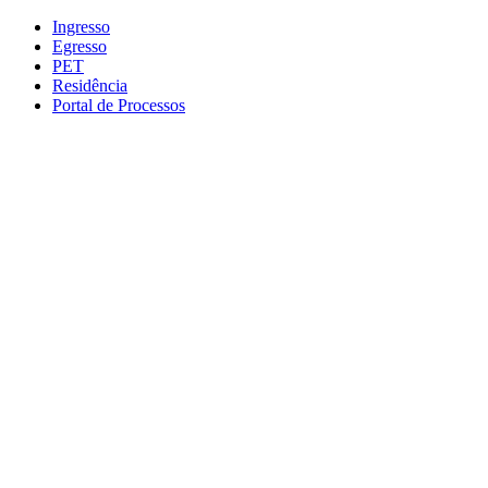
Conteúdo principal
Menu principal
Rodapé
Ingresso
Egresso
PET
Residência
Portal de Processos
Aumentar fonte
Diminuir fonte