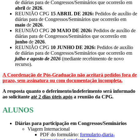
de diárias para de Congressos/Seminários que ocorrerão em
abril
de
2026
.
REUNIÃO CPG
15 ABRIL DE 2026:
Pedidos de auxílio de
diárias para de Congressos/Seminários que ocorrerão em
maio
de
2026
.
REUNIÃO CPG
20 MAIO DE 2026:
Pedidos de auxílio de
diárias para de Congressos/Seminários que ocorrerão em
junho
de
2026
.
REUNIÃO CPG
10 JUNHO DE 2026:
Pedidos de auxílio
de diárias para de Congressos/Seminários que ocorrerão em
julho e agosto de
2026
(mediante recebimento de novo
recurso).
A Coordenação de Pós-Graduação não aceitará pedidos fora de
prazo, sem assinatura ou com documentação incompleta.
A resposta quanto o deferimento/indeferimento será informado
ao solicitante
até 2 dias úteis após
a reunião da CPG.
ALUNOS
Diárias para participação em Congressos/Seminários
Viagem Internacional
PDF do formulário:
formulario-diaria-