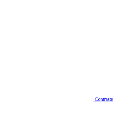
Diminuir fonte
Contraste