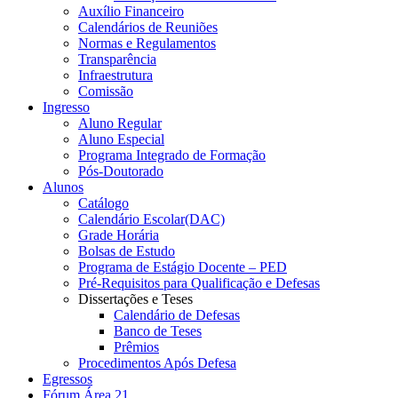
Auxílio Financeiro
Calendários de Reuniões
Normas e Regulamentos
Transparência
Infraestrutura
Comissão
Ingresso
Aluno Regular
Aluno Especial
Programa Integrado de Formação
Pós-Doutorado
Alunos
Catálogo
Calendário Escolar(DAC)
Grade Horária
Bolsas de Estudo
Programa de Estágio Docente – PED
Pré-Requisitos para Qualificação e Defesas
Dissertações e Teses
Calendário de Defesas
Banco de Teses
Prêmios
Procedimentos Após Defesa
Egressos
Fórum Área 21