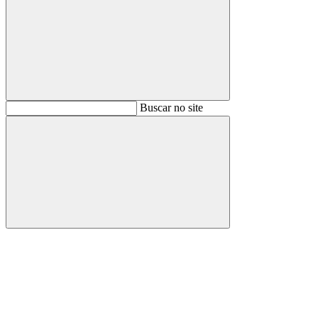
Buscar
Buscar no site
Buscar
Aumentar fonte