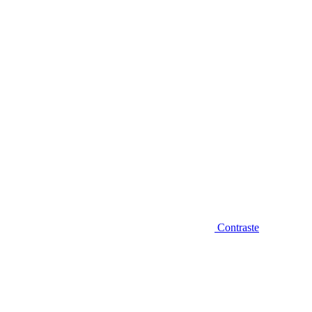
Diminuir fonte
Contraste