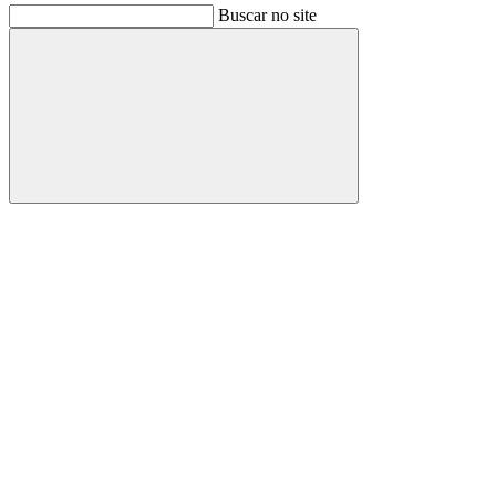
Buscar no site
Buscar
Link para o Facebook
Link para o Instagram