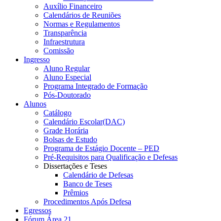
Auxílio Financeiro
Calendários de Reuniões
Normas e Regulamentos
Transparência
Infraestrutura
Comissão
Ingresso
Aluno Regular
Aluno Especial
Programa Integrado de Formação
Pós-Doutorado
Alunos
Catálogo
Calendário Escolar(DAC)
Grade Horária
Bolsas de Estudo
Programa de Estágio Docente – PED
Pré-Requisitos para Qualificação e Defesas
Dissertações e Teses
Calendário de Defesas
Banco de Teses
Prêmios
Procedimentos Após Defesa
Egressos
Fórum Área 21