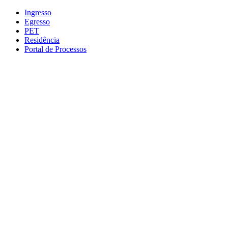
Conteúdo principal
Menu principal
Rodapé
Ingresso
Egresso
PET
Residência
Portal de Processos
Aumentar fonte
Diminuir fonte