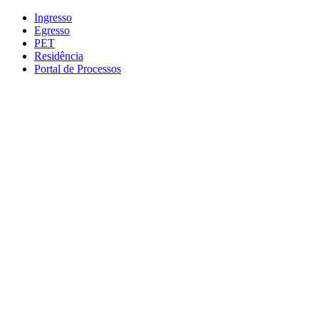
Conteúdo principal
Menu principal
Rodapé
Ingresso
Egresso
PET
Residência
Portal de Processos
Aumentar fonte
Diminuir fonte