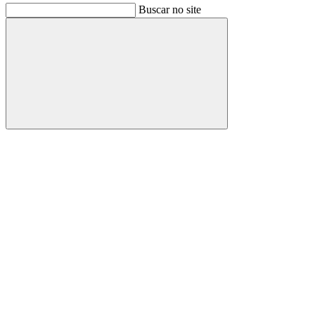
Buscar no site
Buscar
Link para o Facebook
Link para o Instagram