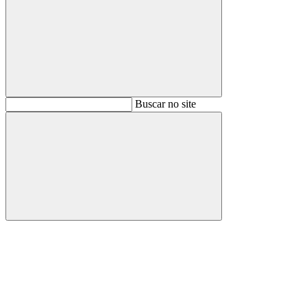
Buscar
Buscar no site
Buscar
Aumentar fonte