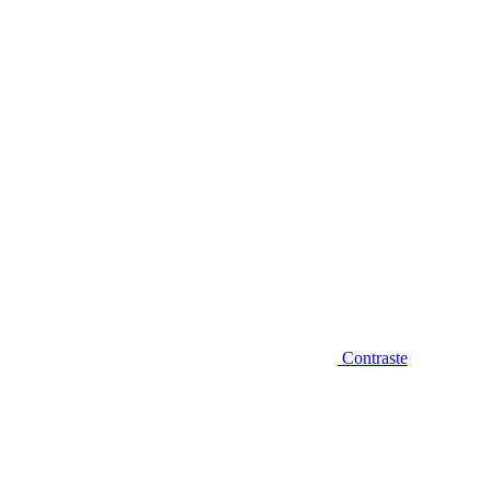
Diminuir fonte
Contraste