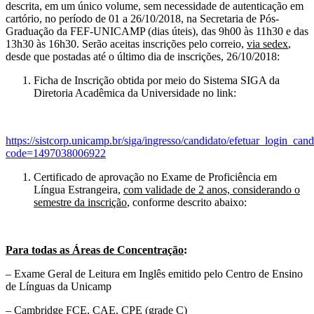
descrita, em um único volume, sem necessidade de autenticação em
cartório, no período de 01 a 26/10/2018, na Secretaria de Pós-
Graduação da FEF-UNICAMP (dias úteis), das 9h00 às 11h30 e das
13h30 às 16h30. Serão aceitas inscrições pelo correio,
via sedex
,
desde que postadas até o último dia de inscrições, 26/10/2018:
Ficha de Inscrição obtida por meio do Sistema SIGA da
Diretoria Acadêmica da Universidade no link:
https://sistcorp.unicamp.br/siga/ingresso/candidato/efetuar_login_can
code=1497038006922
Certificado de aprovação no Exame de Proficiência em
Língua Estrangeira,
com validade de 2 anos, considerando o
semestre da inscrição
, conforme descrito abaixo:
Para todas as Áreas de Concentração
:
– Exame Geral de Leitura em Inglês emitido pelo Centro de Ensino
de Línguas da Unicamp
– Cambridge FCE, CAE, CPE (grade C)