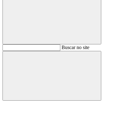
Buscar
Buscar no site
Buscar
Aumentar fonte