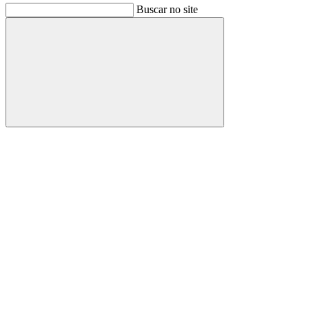
Buscar no site
Buscar
Link para o Facebook
Link para o Instagram