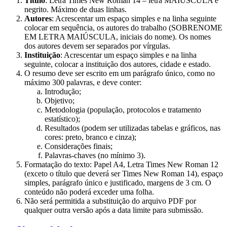
Título
: Letra Times New Roman 14 – letra MAIÚSCULA e
negrito. Máximo de duas linhas.
Autores
: Acrescentar um espaço simples e na linha seguinte
colocar em sequência, os autores do trabalho (SOBRENOME
EM LETRA MAIÚSCULA, iniciais do nome). Os nomes
dos autores devem ser separados por vírgulas.
Instituição
: Acrescentar um espaço simples e na linha
seguinte, colocar a instituição dos autores, cidade e estado.
O resumo deve ser escrito em um parágrafo único, como no
máximo 300 palavras, e deve conter:
Introdução;
Objetivo;
Metodologia (população, protocolos e tratamento
estatístico);
Resultados (podem ser utilizadas tabelas e gráficos, nas
cores: preto, branco e cinza);
Considerações finais;
Palavras-chaves (no mínimo 3).
Formatação do texto: Papel A4, Letra Times New Roman 12
(exceto o título que deverá ser Times New Roman 14), espaço
simples, parágrafo único e justificado, margens de 3 cm. O
conteúdo não poderá exceder uma folha.
Não será permitida a substituição do arquivo PDF por
qualquer outra versão após a data limite para submissão.