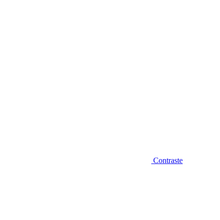
Diminuir fonte
Contraste