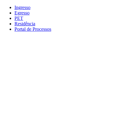
Conteúdo principal
Menu principal
Rodapé
Ingresso
Egresso
PET
Residência
Portal de Processos
Aumentar fonte
Diminuir fonte