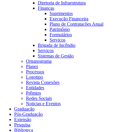
Diretoria de Infraestrutura
Finanças
Suprimentos
Execução Financeira
Plano de Contratações Anual
Patrimônio
Formulários
Serviços
Brigada de Incêndio
Serviços
Sistemas de Gestão
Organograma
Planes
Processos
Logotipo
Revista Conexões
Entidades
Prêmios
Redes Sociais
Noticias e Eventos
Graduação
Pós-Graduação
Extensão
Pesquisa
Biblioteca