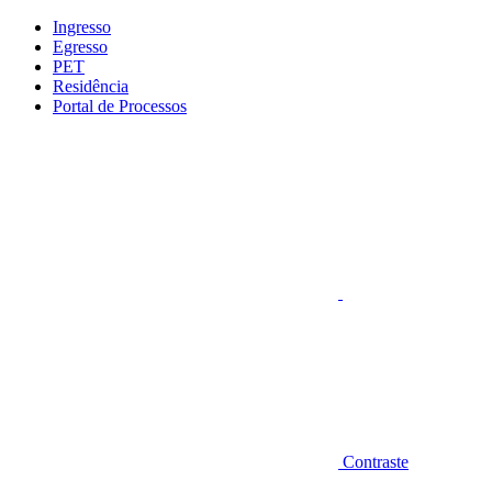
Conteúdo principal
Menu principal
Rodapé
Ingresso
Egresso
PET
Residência
Portal de Processos
Aumentar fonte
Contraste