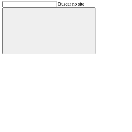
Buscar no site
Buscar
Link para o Facebook
Link para o Instagram