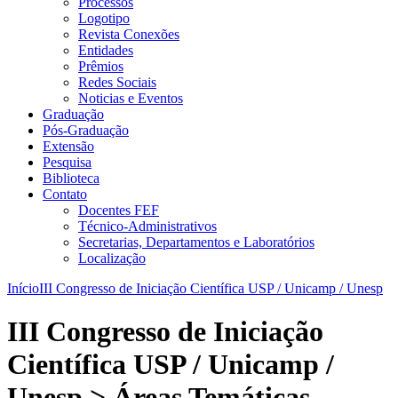
Processos
Logotipo
Revista Conexões
Entidades
Prêmios
Redes Sociais
Noticias e Eventos
Graduação
Pós-Graduação
Extensão
Pesquisa
Biblioteca
Contato
Docentes FEF
Técnico-Administrativos
Secretarias, Departamentos e Laboratórios
Localização
Início
III Congresso de Iniciação Científica USP / Unicamp / Unesp
III Congresso de Iniciação
Científica USP / Unicamp /
Unesp > Áreas Temáticas