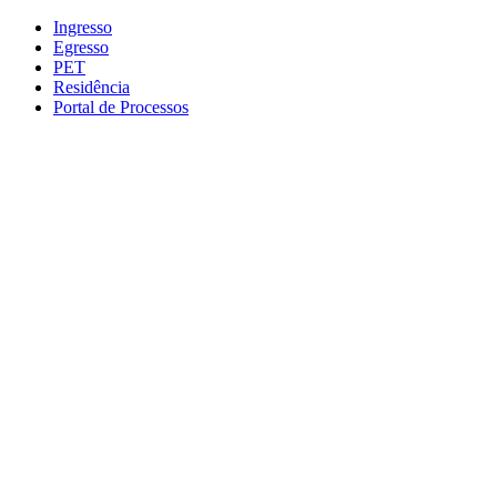
Conteúdo principal
Menu principal
Rodapé
Ingresso
Egresso
PET
Residência
Portal de Processos
Aumentar fonte
Diminuir fonte