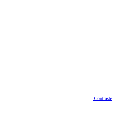
Diminuir fonte
Contraste