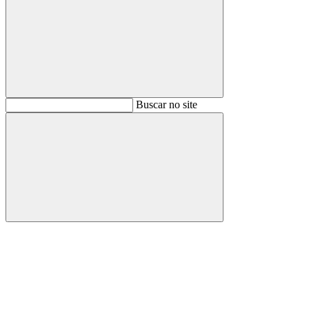
Buscar
Buscar no site
Buscar
Aumentar fonte