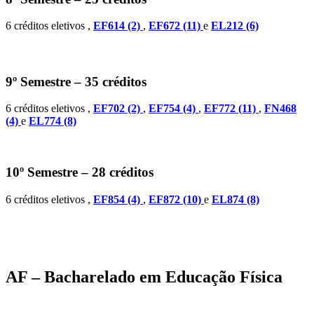
6 créditos eletivos ,
EF614 (2)
,
EF672 (11)
e
EL212 (6)
9º Semestre – 35 créditos
6 créditos eletivos ,
EF702 (2)
,
EF754 (4)
,
EF772 (11)
,
FN468
(4)
e
EL774 (8)
10º Semestre – 28 créditos
6 créditos eletivos ,
EF854 (4)
,
EF872 (10)
e
EL874 (8)
AF – Bacharelado em Educação Física