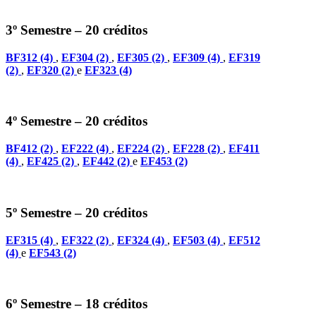
3º Semestre – 20 créditos
BF312 (4)
,
EF304 (2)
,
EF305 (2)
,
EF309 (4)
,
EF319
(2)
,
EF320 (2)
e
EF323 (4)
4º Semestre – 20 créditos
BF412 (2)
,
EF222 (4)
,
EF224 (2)
,
EF228 (2)
,
EF411
(4)
,
EF425 (2)
,
EF442 (2)
e
EF453 (2)
5º Semestre – 20 créditos
EF315 (4)
,
EF322 (2)
,
EF324 (4)
,
EF503 (4)
,
EF512
(4)
e
EF543 (2)
6º Semestre – 18 créditos