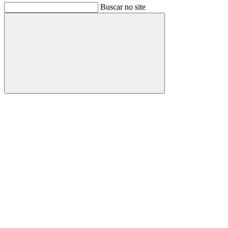
Buscar no site
Buscar
Link para o Facebook
Link para o Instagram