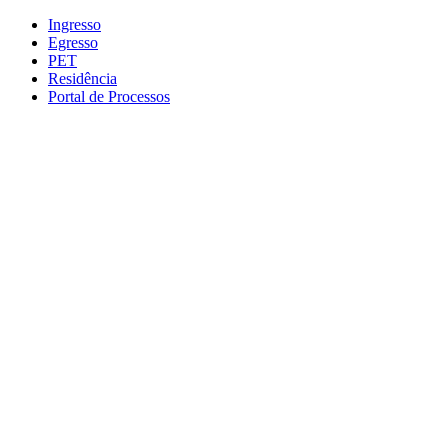
Conteúdo principal
Menu principal
Rodapé
Ingresso
Egresso
PET
Residência
Portal de Processos
Aumentar fonte
Diminuir fonte