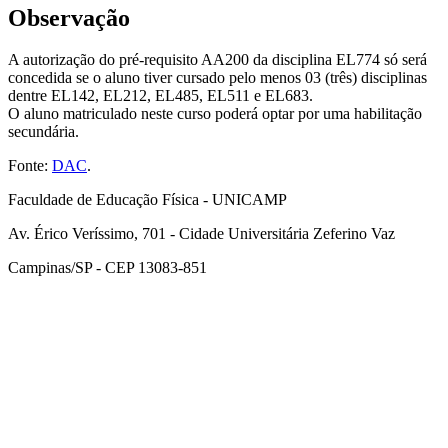
Observação
A autorização do pré-requisito AA200 da disciplina EL774 só será
concedida se o aluno tiver cursado pelo menos 03 (três) disciplinas
dentre EL142, EL212, EL485, EL511 e EL683.
O aluno matriculado neste curso poderá optar por uma habilitação
secundária.
Fonte:
DAC
.
Faculdade de Educação Física - UNICAMP
Av. Érico Veríssimo, 701 - Cidade Universitária Zeferino Vaz
Campinas/SP - CEP 13083-851
Link para o Facebook