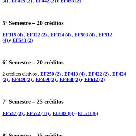
(4)
,
EF425 (2)
,
EF442 (2)
e
EF453 (2)
5º Semestre – 20 créditos
EF315 (4)
,
EF322 (2)
,
EF324 (4)
,
EF503 (4)
,
EF512
(4)
e
EF543 (2)
6º Semestre – 20 créditos
2 créditos eletivos ,
EF250 (2)
,
EF413 (4)
,
EF422 (2)
,
EF424
(2)
,
EF449 (2)
,
EF459 (2)
,
EF460 (2)
e
EF612 (2)
7º Semestre – 25 créditos
EF547 (2)
,
EF572 (11)
,
EL683 (6)
e
EL511 (6)
8º Semestre – 25 créditos