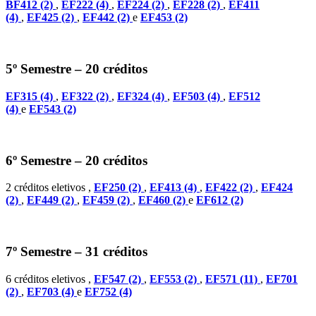
BF412 (2)
,
EF222 (4)
,
EF224 (2)
,
EF228 (2)
,
EF411
(4)
,
EF425 (2)
,
EF442 (2)
e
EF453 (2)
5º Semestre – 20 créditos
EF315 (4)
,
EF322 (2)
,
EF324 (4)
,
EF503 (4)
,
EF512
(4)
e
EF543 (2)
6º Semestre – 20 créditos
2 créditos eletivos ,
EF250 (2)
,
EF413 (4)
,
EF422 (2)
,
EF424
(2)
,
EF449 (2)
,
EF459 (2)
,
EF460 (2)
e
EF612 (2)
7º Semestre – 31 créditos
6 créditos eletivos ,
EF547 (2)
,
EF553 (2)
,
EF571 (11)
,
EF701
(2)
,
EF703 (4)
e
EF752 (4)