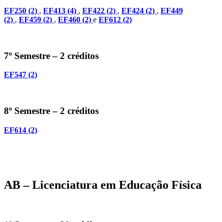
EF250 (2)
,
EF413 (4)
,
EF422 (2)
,
EF424 (2)
,
EF449
(2)
,
EF459 (2)
,
EF460 (2)
e
EF612 (2)
7º Semestre – 2 créditos
EF547 (2)
8º Semestre – 2 créditos
EF614 (2)
AB – Licenciatura em Educação Física