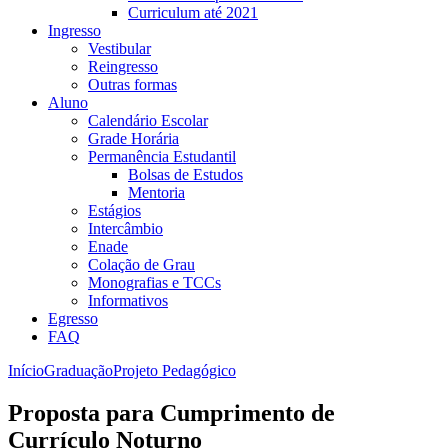
Curriculum até 2021
Ingresso
Vestibular
Reingresso
Outras formas
Aluno
Calendário Escolar
Grade Horária
Permanência Estudantil
Bolsas de Estudos
Mentoria
Estágios
Intercâmbio
Enade
Colação de Grau
Monografias e TCCs
Informativos
Egresso
FAQ
Início
Graduação
Projeto Pedagógico
Proposta para Cumprimento de
Currículo Noturno