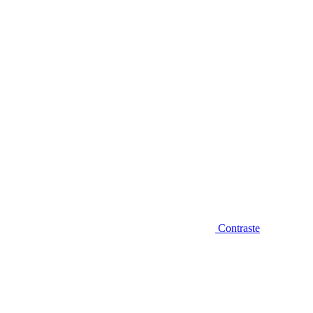
Diminuir fonte
Contraste