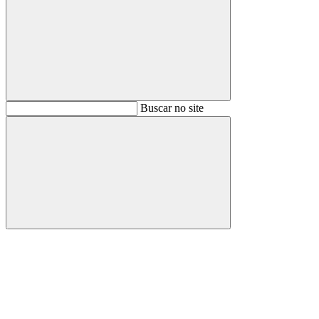
Buscar
Buscar no site
Buscar
Aumentar fonte