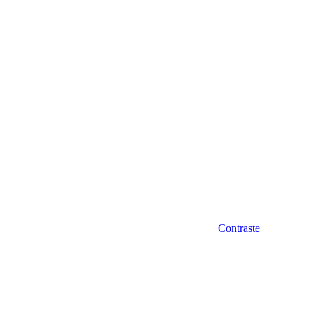
Diminuir fonte
Contraste