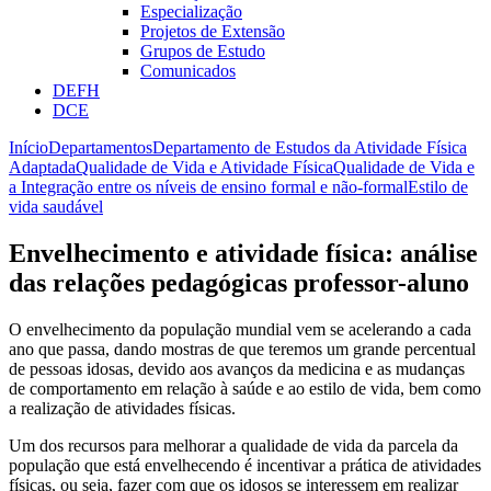
Especialização
Projetos de Extensão
Grupos de Estudo
Comunicados
DEFH
DCE
Início
Departamentos
Departamento de Estudos da Atividade Física
Adaptada
Qualidade de Vida e Atividade Física
Qualidade de Vida e
a Integração entre os níveis de ensino formal e não-formal
Estilo de
vida saudável
Envelhecimento e atividade física: análise
das relações pedagógicas professor-aluno
O envelhecimento da população mundial vem se acelerando a cada
ano que passa, dando mostras de que teremos um grande percentual
de pessoas idosas, devido aos avanços da medicina e as mudanças
de comportamento em relação à saúde e ao estilo de vida, bem como
a realização de atividades físicas.
Um dos recursos para melhorar a qualidade de vida da parcela da
população que está envelhecendo é incentivar a prática de atividades
físicas, ou seja, fazer com que os idosos se interessem em realizar