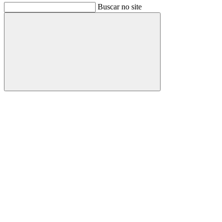
Buscar no site
Buscar
Link para o Facebook
Link para o Instagram