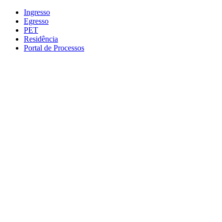
Conteúdo principal
Menu principal
Rodapé
Ingresso
Egresso
PET
Residência
Portal de Processos
Aumentar fonte
Diminuir fonte