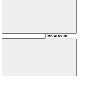
Buscar
Buscar no site
Buscar
Aumentar fonte