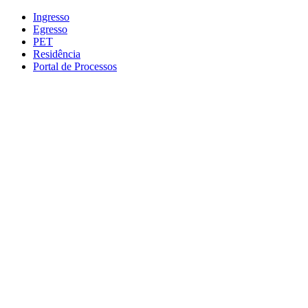
Conteúdo principal
Menu principal
Rodapé
Ingresso
Egresso
PET
Residência
Portal de Processos
Aumentar fonte
Diminuir fonte