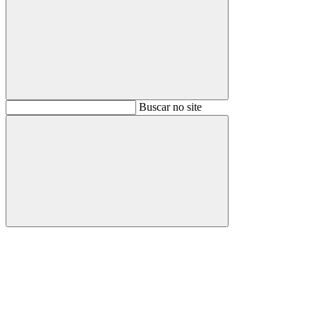
Buscar
Buscar no site
Buscar
Aumentar fonte