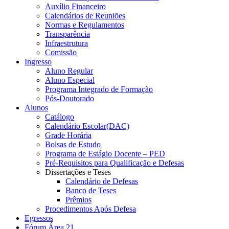
Auxílio Financeiro
Calendários de Reuniões
Normas e Regulamentos
Transparência
Infraestrutura
Comissão
Ingresso
Aluno Regular
Aluno Especial
Programa Integrado de Formação
Pós-Doutorado
Alunos
Catálogo
Calendário Escolar(DAC)
Grade Horária
Bolsas de Estudo
Programa de Estágio Docente – PED
Pré-Requisitos para Qualificação e Defesas
Dissertações e Teses
Calendário de Defesas
Banco de Teses
Prêmios
Procedimentos Após Defesa
Egressos
Fórum Área 21