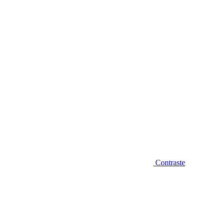
Diminuir fonte
Contraste