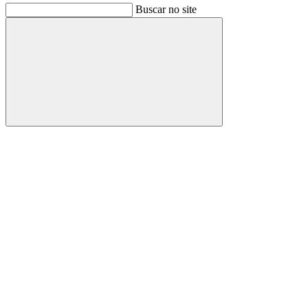
Buscar no site
Buscar
Link para o Facebook
Link para o Instagram