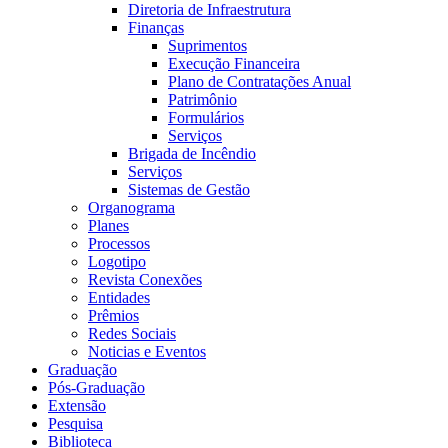
Diretoria de Infraestrutura
Finanças
Suprimentos
Execução Financeira
Plano de Contratações Anual
Patrimônio
Formulários
Serviços
Brigada de Incêndio
Serviços
Sistemas de Gestão
Organograma
Planes
Processos
Logotipo
Revista Conexões
Entidades
Prêmios
Redes Sociais
Noticias e Eventos
Graduação
Pós-Graduação
Extensão
Pesquisa
Biblioteca