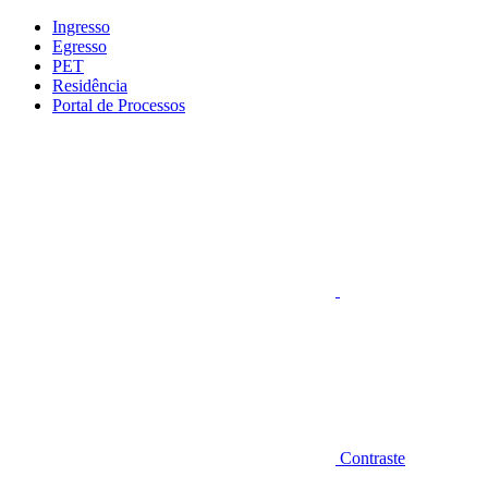
Conteúdo principal
Menu principal
Rodapé
Ingresso
Egresso
PET
Residência
Portal de Processos
Aumentar fonte
Contraste