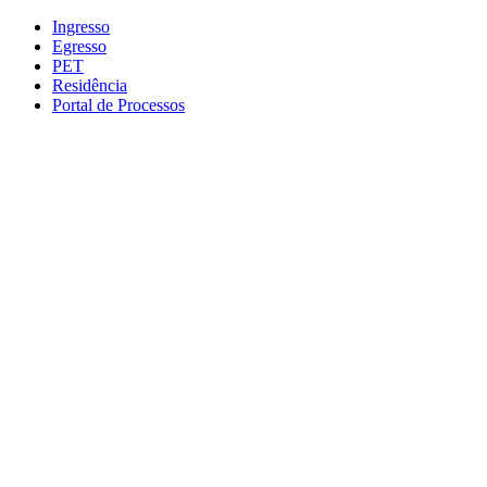
Conteúdo principal
Menu principal
Rodapé
Ingresso
Egresso
PET
Residência
Portal de Processos
Aumentar fonte
Diminuir fonte