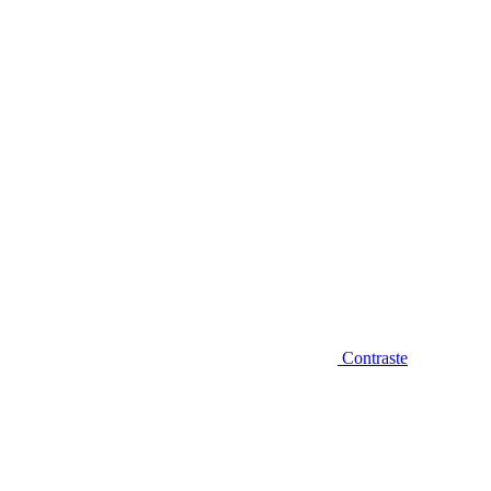
Diminuir fonte
Contraste