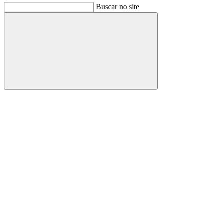
Buscar no site
Buscar
Link para o Facebook
Link para o Instagram