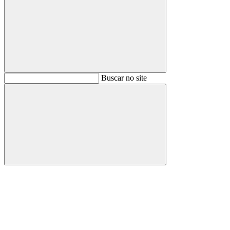
Buscar
Buscar no site
Buscar
Aumentar fonte