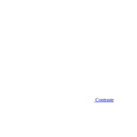
Diminuir fonte
Contraste