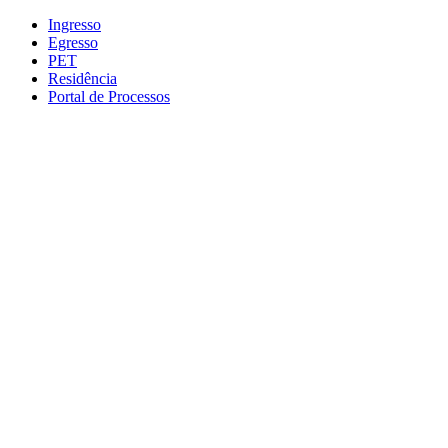
Conteúdo principal
Menu principal
Rodapé
Ingresso
Egresso
PET
Residência
Portal de Processos
Aumentar fonte
Diminuir fonte