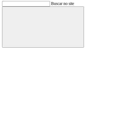
Buscar no site
Buscar
Link para o Facebook
Link para o Instagram