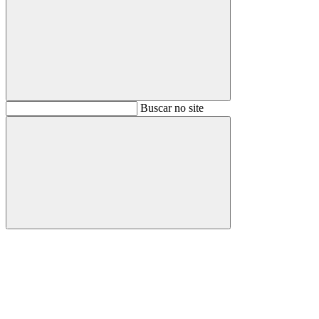
Buscar
Buscar no site
Buscar
Aumentar fonte