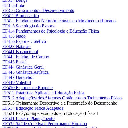
EF314 Dança
EF315 Luta
EF316 Crescimento e Desenvolvimento
EF411 Biomecânica
EF412 Fundamentos Neurofuncionais do Movimento Humano
EF413 Sociologia do Esporte
EF414 Fundamentos de Psicologia e Educação Física
EF415 Nado
EF416 Esporte Coletivo
EF428 Natação
EF441 Basquetebol
EF442 Futebol de Campo
EF443 Futsal
EF444 Ginástica Geral
EF445 Ginástica Artística
EF447 Handebol
EF449 Voleibol
EF450 Esportes de Raquete
EF511
Estatística Aplicada à Educação Física
EF512 Adaptações dos Sistemas Orgânicos ao Treinamento Físico
EF513 Treinamento Desportivo e a Preparação do Desempenho
EF514 Educação Física Adaptada
EF521 Estágio Supervisionado em Educação Física I
EF531 Lazer e Planejamento
EF532 Saúde Coletiva e Performance Humana