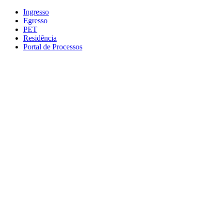
Conteúdo principal
Menu principal
Rodapé
Ingresso
Egresso
PET
Residência
Portal de Processos
Aumentar fonte
Diminuir fonte