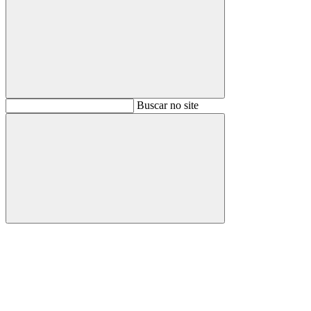
Buscar
Buscar no site
Buscar
Aumentar fonte