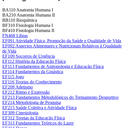
BA110 Anatomia Humana I
BA210 Anatomia Humana II
BB110 Bioquímica
BF310 Fisiologia Humana I
BF410 Fisiologia Humana II
FN468 Libras
EF091 Atividade Física, Promoção da Saúde e Qualidade de Vida
EF092 Aspectos Alimentares e Nutricionais Relativos à Qualidade
de Vida
EF109 Socorros de Urgência
EF112 História da Educação Física
EF113 Fundamentos de Antropologia e Educação Física
EF114 Fundamentos da Ginástica
EF115 Jogo
EF116 Teorias do Conhecimento
EF209 Atletismo
EF212 Ritmo e Expressão
EF213 Fundamentos Metodológicos do Treinamento Desportivo
EF214 Metodologia de Pesquisa
EF215 Saúde Coletiva e Atividade Física
EF309 Cinesiologia
EF312 Teorias da Educação Física
EF313 Fundamentos Teóricos do Lazer