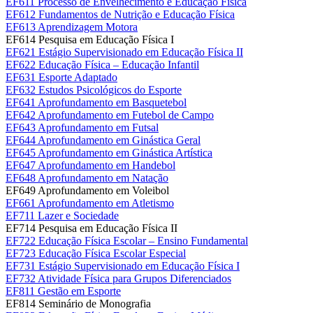
EF611 Processo de Envelhecimento e Educação Física
EF612 Fundamentos de Nutrição e Educação Física
EF613 Aprendizagem Motora
EF614 Pesquisa em Educação Física I
EF621 Estágio Supervisionado em Educação Física II
EF622 Educação Física – Educação Infantil
EF631 Esporte Adaptado
EF632 Estudos Psicológicos do Esporte
EF641 Aprofundamento em Basquetebol
EF642 Aprofundamento em Futebol de Campo
EF643 Aprofundamento em Futsal
EF644 Aprofundamento em Ginástica Geral
EF645 Aprofundamento em Ginástica Artística
EF647 Aprofundamento em Handebol
EF648 Aprofundamento em Natação
EF649 Aprofundamento em Voleibol
EF661 Aprofundamento em Atletismo
EF711 Lazer e Sociedade
EF714 Pesquisa em Educação Física II
EF722 Educação Física Escolar – Ensino Fundamental
EF723 Educação Física Escolar Especial
EF731 Estágio Supervisionado em Educação Física I
EF732 Atividade Física para Grupos Diferenciados
EF811 Gestão em Esporte
EF814 Seminário de Monografia