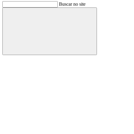
Buscar no site
Buscar
Link para o Facebook
Link para o Instagram