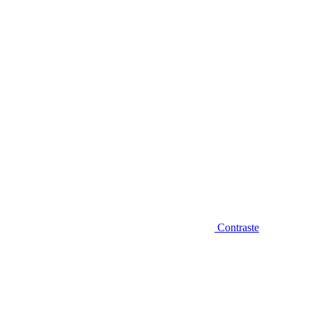
Diminuir fonte
Contraste