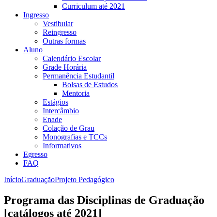
Curriculum até 2021
Ingresso
Vestibular
Reingresso
Outras formas
Aluno
Calendário Escolar
Grade Horária
Permanência Estudantil
Bolsas de Estudos
Mentoria
Estágios
Intercâmbio
Enade
Colação de Grau
Monografias e TCCs
Informativos
Egresso
FAQ
Início
Graduação
Projeto Pedagógico
Programa das Disciplinas de Graduação
[catálogos até 2021]