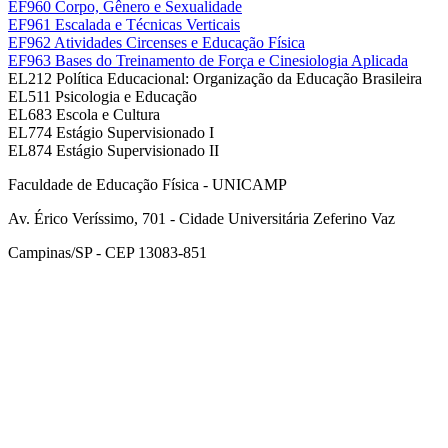
EF960 Corpo, Gênero e Sexualidade
EF961 Escalada e Técnicas Verticais
EF962 Atividades Circenses e Educação Física
EF963 Bases do Treinamento de Força e Cinesiologia Aplicada
EL212 Política Educacional: Organização da Educação Brasileira
EL511 Psicologia e Educação
EL683 Escola e Cultura
EL774 Estágio Supervisionado I
EL874 Estágio Supervisionado II
Faculdade de Educação Física - UNICAMP
Av. Érico Veríssimo, 701 - Cidade Universitária Zeferino Vaz
Campinas/SP - CEP 13083-851
Link para o Facebook
Link para o Instagram