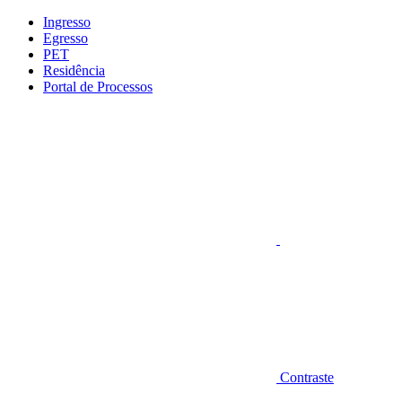
Conteúdo principal
Menu principal
Rodapé
Ingresso
Egresso
PET
Residência
Portal de Processos
Aumentar fonte
Contraste