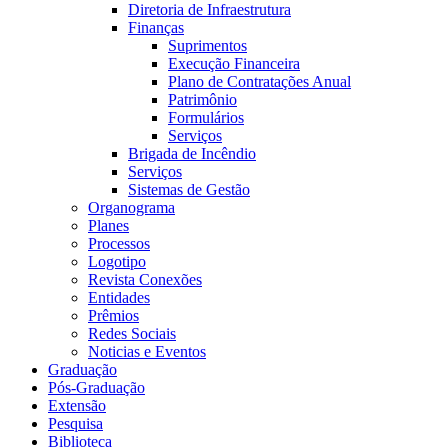
Diretoria de Infraestrutura
Finanças
Suprimentos
Execução Financeira
Plano de Contratações Anual
Patrimônio
Formulários
Serviços
Brigada de Incêndio
Serviços
Sistemas de Gestão
Organograma
Planes
Processos
Logotipo
Revista Conexões
Entidades
Prêmios
Redes Sociais
Noticias e Eventos
Graduação
Pós-Graduação
Extensão
Pesquisa
Biblioteca