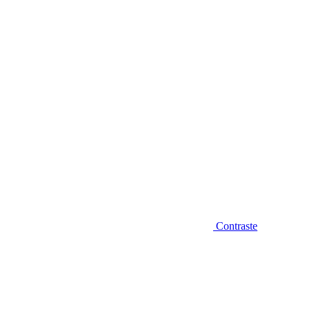
Diminuir fonte
Contraste