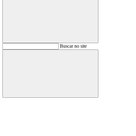
Buscar
Buscar no site
Buscar
Aumentar fonte