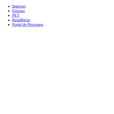
Conteúdo principal
Menu principal
Rodapé
Ingresso
Egresso
PET
Residência
Portal de Processos
Aumentar fonte
Diminuir fonte