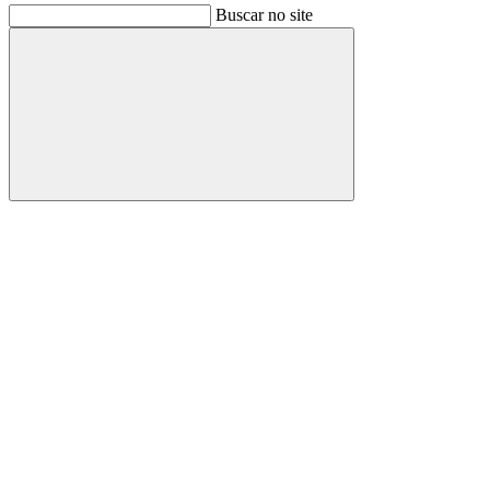
Buscar no site
Buscar
Link para o Facebook
Link para o Instagram