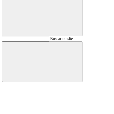
Buscar
Buscar no site
Buscar
Aumentar fonte