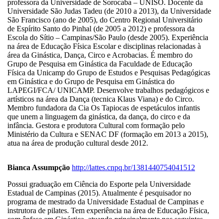
professora da Universidade de Sorocaba – UNISO. Docente da
Universidade São Judas Tadeu (de 2010 a 2013), da Universidade
São Francisco (ano de 2005), do Centro Regional Universitário
de Espírito Santo do Pinhal (de 2005 a 2012) e professora da
Escola do Sítio – Campinas/São Paulo (desde 2005). Experiência
na área de Educação Física Escolar e disciplinas relacionadas à
área da Ginástica, Dança, Circo e Acrobacias. É membro do
Grupo de Pesquisa em Ginástica da Faculdade de Educação
Física da Unicamp do Grupo de Estudos e Pesquisas Pedagógicas
em Ginástica e do Grupo de Pesquisa em Ginástica do
LAPEGI/FCA/ UNICAMP. Desenvolve trabalhos pedagógicos e
artísticos na área da Dança (tecnica Klaus Viana) e do Circo.
Membro fundadora da Cia Os Tapiocas de espetáculos infantis
que unem a linguagem da ginástica, da dança, do circo e da
infância. Gestora e produtora Cultural com formação pelo
Ministério da Cultura e SENAC DF (formação em 2013 a 2015),
atua na área de produção cultural desde 2012.
Bianca Assumpção
http://lattes.cnpq.br/1381440754041512
Possui graduação em Ciência do Esporte pela Universidade
Estadual de Campinas (2015). Atualmente é pesquisador no
programa de mestrado da Universidade Estadual de Campinas e
instrutora de pilates. Tem experiência na área de Educação Física,