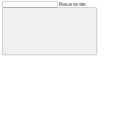
Buscar no site
Buscar
Link para o Facebook
Link para o Instagram