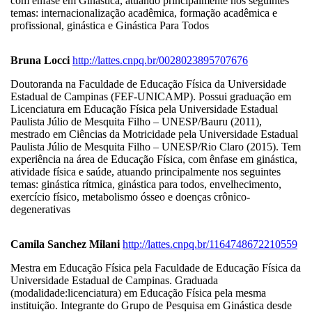
com ênfase em Ginástica, atuando principalmente nos seguintes
temas: internacionalização acadêmica, formação acadêmica e
profissional, ginástica e Ginástica Para Todos
Bruna Locci
http://lattes.cnpq.br/0028023895707676
Doutoranda na Faculdade de Educação Física da Universidade
Estadual de Campinas (FEF-UNICAMP). Possui graduação em
Licenciatura em Educação Física pela Universidade Estadual
Paulista Júlio de Mesquita Filho – UNESP/Bauru (2011),
mestrado em Ciências da Motricidade pela Universidade Estadual
Paulista Júlio de Mesquita Filho – UNESP/Rio Claro (2015). Tem
experiência na área de Educação Física, com ênfase em ginástica,
atividade física e saúde, atuando principalmente nos seguintes
temas: ginástica rítmica, ginástica para todos, envelhecimento,
exercício físico, metabolismo ósseo e doenças crônico-
degenerativas
Camila Sanchez Milani
http://lattes.cnpq.br/1164748672210559
Mestra em Educação Física pela Faculdade de Educação Física da
Universidade Estadual de Campinas. Graduada
(modalidade:licenciatura) em Educação Física pela mesma
instituição. Integrante do Grupo de Pesquisa em Ginástica desde