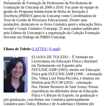
Permanente de Formação de Professores da Pró-Reitoria de
Graduação da Unicamp de 2008 a 2016. Faz parte da equipe de
gestão do Programa Institucional de Bolsa de Iniciação à
Docência (PIBID/Capes) da Unicamp como Coordenadora de
Área de Gestão de Processos Educacionais. Dentre suas
produções, destacam-se os livros Ginástica geral e educação física
escolar e Grupo Ginástico Unicamp: 25 anos (ambos publicados
pela Editora da Unicamp) e a organização da Coleção Formação
Docente em Diálogo do PIBID-Unicamp.
Eliana de Toledo
(
LATTES
|
E-mail
)
ELIANA DE TOLEDO – É formada em
Licenciatura em Educação Física e Bacharel
em Treinamento em Esportes pela
FEF/UNICAMP (1995), mestre em Educação
Física pela FEF/UNICAMP (1999 – orientação
Dra. Vilma Lení Nista-Píccolo), e doutora em
História pela PUCSP (2010 – orientação
Dra. Denise Bernuzzi de Sant’Anna). Possui
experiência em diferentes áreas da Educação
Física e Ciências do Esporte, na graduação e
pós-graduação, com ênfase em: Ginástica (principalmente
Ginástica para Todos, Rítmica e de Academia) e História (do