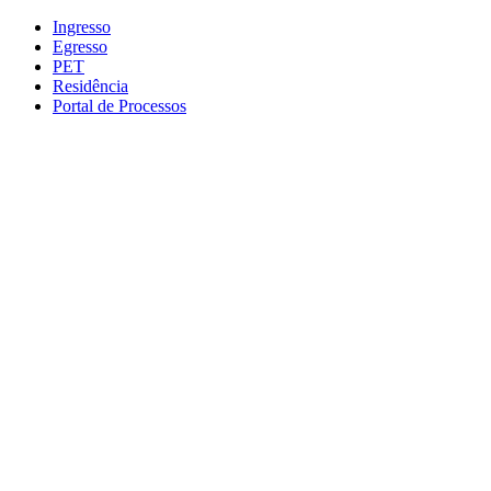
Conteúdo principal
Menu principal
Rodapé
Ingresso
Egresso
PET
Residência
Portal de Processos
Aumentar fonte
Diminuir fonte