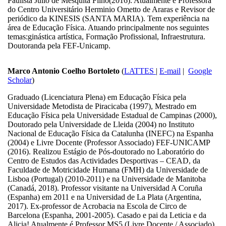
Paulista Júlio de Mesquita Filho(2016). Atualmente é Professora
do Centro Universitário Herminio Ometto de Araras e Revisor de
periódico da KINESIS (SANTA MARIA). Tem experiência na
área de Educação Física. Atuando principalmente nos seguintes
temas:ginástica artística, Formação Profissional, Infraestrutura.
Doutoranda pela FEF-Unicamp.
Marco Antonio Coelho Bortoleto
(
LATTES
|
E-mail
|
Google
Scholar
)
Graduado (Licenciatura Plena) em Educação Física pela
Universidade Metodista de Piracicaba (1997), Mestrado em
Educação Física pela Universidade Estadual de Campinas (2000),
Doutorado pela Universidade de Lleida (2004) no Instituto
Nacional de Educação Física da Catalunha (INEFC) na Espanha
(2004) e Livre Docente (Professor Associado) FEF-UNICAMP
(2016). Realizou Estágio de Pós-doutorado no Laboratório do
Centro de Estudos das Actividades Desportivas – CEAD, da
Faculdade de Motricidade Humana (FMH) da Universidade de
Lisboa (Portugal) (2010-2011) e na Universidade de Manitoba
(Canadá, 2018). Professor visitante na Universidad A Coruña
(Espanha) em 2011 e na Universidad de La Plata (Argentina,
2017). Ex-professor de Acrobacia na Escola de Circo de
Barcelona (Espanha, 2001-2005). Casado e pai da Leticia e da
Alicia! Atualmente é Professor MS5 (Livre Docente / Associado)