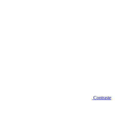
Diminuir fonte
Contraste