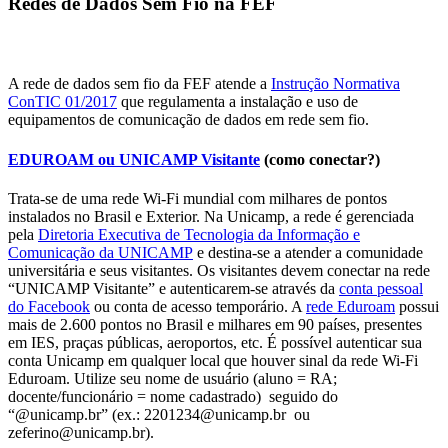
Redes de Dados Sem Fio na FEF
A rede de dados sem fio da FEF atende a
Instrução Normativa
ConTIC 01/2017
que regulamenta a instalação e uso de
equipamentos de comunicação de dados em rede sem fio.
EDUROAM ou UNICAMP Visitante
(como conectar?)
Trata-se de uma rede Wi-Fi mundial com milhares de pontos
instalados no Brasil e Exterior. Na Unicamp, a rede é gerenciada
pela
Diretoria Executiva de Tecnologia da Informação e
Comunicação da UNICAMP
e destina-se a atender a comunidade
universitária e seus visitantes. Os visitantes devem conectar na rede
“UNICAMP Visitante” e autenticarem-se através da
conta pessoal
do Facebook
ou conta de acesso temporário. A
rede Eduroam
possui
mais de 2.600 pontos no Brasil e milhares em 90 países, presentes
em IES, praças públicas, aeroportos, etc. É possível autenticar sua
conta Unicamp em qualquer local que houver sinal da rede Wi-Fi
Eduroam. Utilize seu nome de usuário (aluno = RA;
docente/funcionário = nome cadastrado) seguido do
“@unicamp.br” (ex.: 2201234@unicamp.br ou
zeferino@unicamp.br).