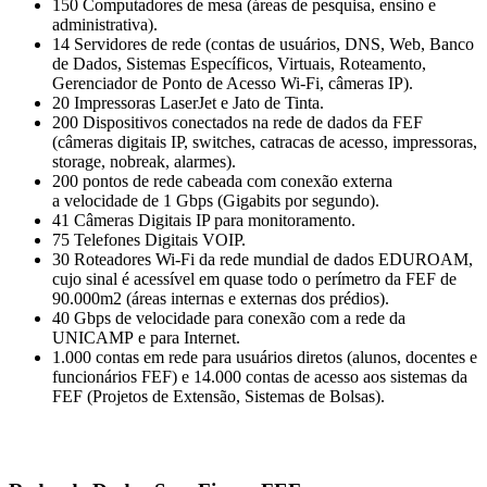
150 Computadores de mesa (áreas de pesquisa, ensino e
administrativa).
14 Servidores de rede (contas de usuários, DNS, Web, Banco
de Dados, Sistemas Específicos, Virtuais, Roteamento,
Gerenciador de Ponto de Acesso Wi-Fi, câmeras IP).
20 Impressoras LaserJet e Jato de Tinta.
200 Dispositivos conectados na rede de dados da FEF
(câmeras digitais IP, switches, catracas de acesso, impressoras,
storage, nobreak, alarmes).
200 pontos de rede cabeada com conexão externa
a velocidade de 1 Gbps (Gigabits por segundo).
41 Câmeras Digitais IP para monitoramento.
75 Telefones Digitais VOIP.
30 Roteadores Wi-Fi da rede mundial de dados EDUROAM,
cujo sinal é acessível em quase todo o perímetro da FEF de
90.000m2 (áreas internas e externas dos prédios).
40 Gbps de velocidade para conexão com a rede da
UNICAMP e para Internet.
1.000 contas em rede para usuários diretos (alunos, docentes e
funcionários FEF) e 14.000 contas de acesso aos sistemas da
FEF (Projetos de Extensão, Sistemas de Bolsas).