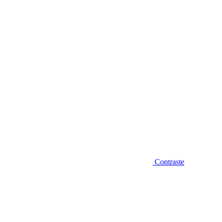
Diminuir fonte
Contraste