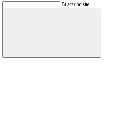
Buscar no site
Buscar
Link para o Facebook
Link para o Instagram