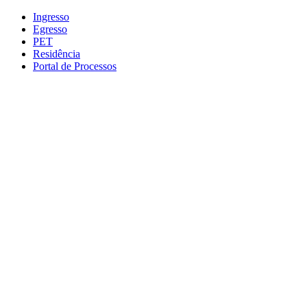
Conteúdo principal
Menu principal
Rodapé
Ingresso
Egresso
PET
Residência
Portal de Processos
Aumentar fonte
Diminuir fonte