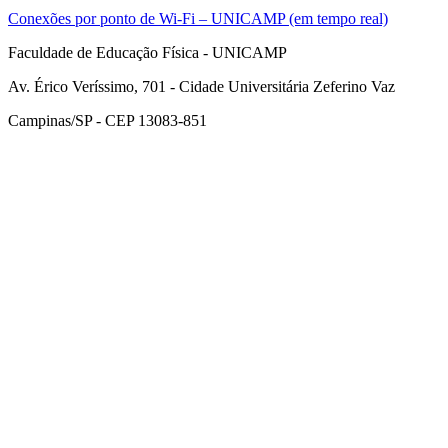
Conexões por ponto de Wi-Fi – UNICAMP (em tempo real)
Faculdade de Educação Física - UNICAMP
Av. Érico Veríssimo, 701 - Cidade Universitária Zeferino Vaz
Campinas/SP - CEP 13083-851
Link para o Facebook
Link para o Instagram