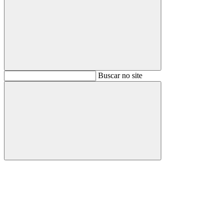
Buscar
Buscar no site
Buscar
Aumentar fonte