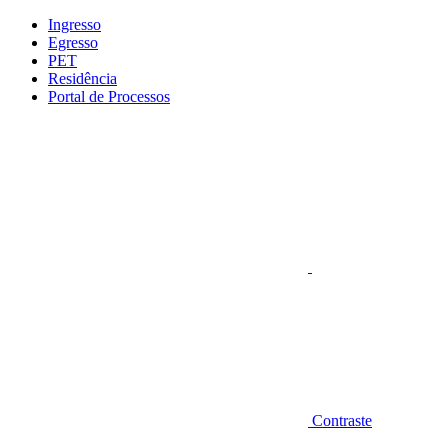
Conteúdo principal
Menu principal
Rodapé
Ingresso
Egresso
PET
Residência
Portal de Processos
Aumentar fonte
Contraste