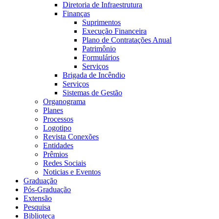
Diretoria de Infraestrutura
Finanças
Suprimentos
Execução Financeira
Plano de Contratações Anual
Patrimônio
Formulários
Serviços
Brigada de Incêndio
Serviços
Sistemas de Gestão
Organograma
Planes
Processos
Logotipo
Revista Conexões
Entidades
Prêmios
Redes Sociais
Noticias e Eventos
Graduação
Pós-Graduação
Extensão
Pesquisa
Biblioteca