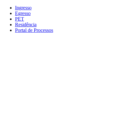
Conteúdo principal
Menu principal
Rodapé
Ingresso
Egresso
PET
Residência
Portal de Processos
Aumentar fonte
Diminuir fonte