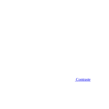
Diminuir fonte
Contraste