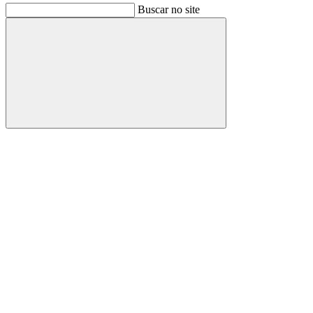
Buscar no site
Buscar
Link para o Facebook
Link para o Instagram