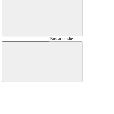
Buscar
Buscar no site
Buscar
Aumentar fonte