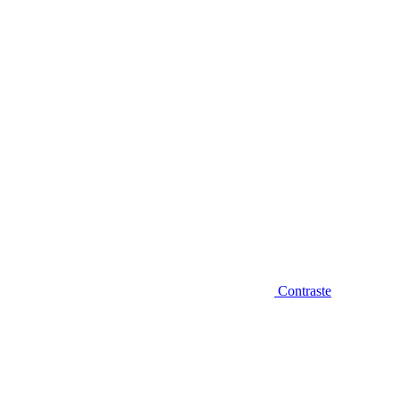
Diminuir fonte
Contraste