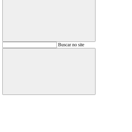
Buscar
Buscar no site
Buscar
Aumentar fonte