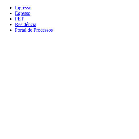
Conteúdo principal
Menu principal
Rodapé
Ingresso
Egresso
PET
Residência
Portal de Processos
Aumentar fonte
Diminuir fonte