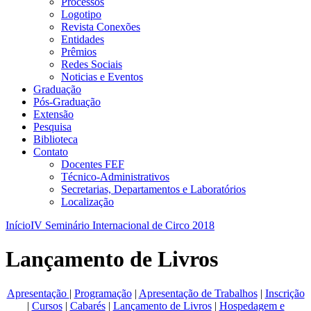
Processos
Logotipo
Revista Conexões
Entidades
Prêmios
Redes Sociais
Noticias e Eventos
Graduação
Pós-Graduação
Extensão
Pesquisa
Biblioteca
Contato
Docentes FEF
Técnico-Administrativos
Secretarias, Departamentos e Laboratórios
Localização
Início
IV Seminário Internacional de Circo 2018
Lançamento de Livros
Apresentação
|
Programação
|
Apresentação de Trabalhos
|
Inscrição
|
Cursos
|
Cabarés
|
Lançamento de Livros
|
Hospedagem e