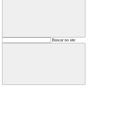
Buscar
Buscar no site
Buscar
Aumentar fonte