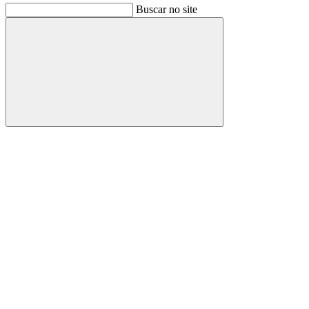
Buscar no site
Buscar
Link para o Facebook
Link para o Instagram