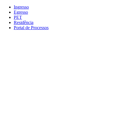
Conteúdo principal
Menu principal
Rodapé
Ingresso
Egresso
PET
Residência
Portal de Processos
Aumentar fonte
Diminuir fonte