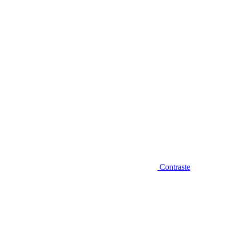
Diminuir fonte
Contraste