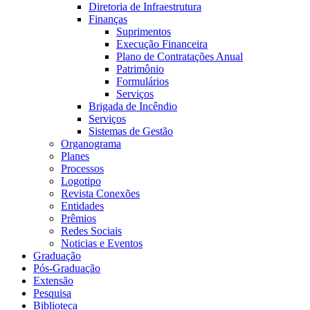
Diretoria de Infraestrutura
Finanças
Suprimentos
Execução Financeira
Plano de Contratações Anual
Patrimônio
Formulários
Serviços
Brigada de Incêndio
Serviços
Sistemas de Gestão
Organograma
Planes
Processos
Logotipo
Revista Conexões
Entidades
Prêmios
Redes Sociais
Noticias e Eventos
Graduação
Pós-Graduação
Extensão
Pesquisa
Biblioteca