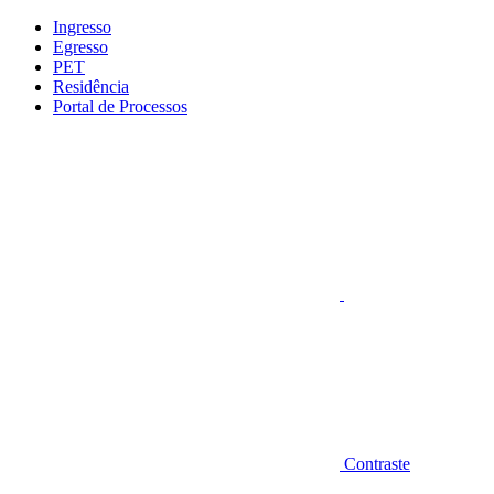
Conteúdo principal
Menu principal
Rodapé
Ingresso
Egresso
PET
Residência
Portal de Processos
Aumentar fonte
Contraste