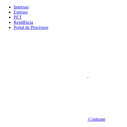
Conteúdo principal
Menu principal
Rodapé
Ingresso
Egresso
PET
Residência
Portal de Processos
Aumentar fonte
Contraste