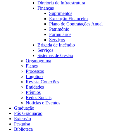
Diretoria de Infraestrutura
Finanças
Suprimentos
Execução Financeira
Plano de Contratações Anual
Patrimônio
Formulários
Serviços
Brigada de Incêndio
Serviços
Sistemas de Gestão
Organograma
Planes
Processos
Logotipo
Revista Conexões
Entidades
Prêmios
Redes Sociais
Noticias e Eventos
Graduação
Pós-Graduação
Extensão
Pesquisa
Biblioteca