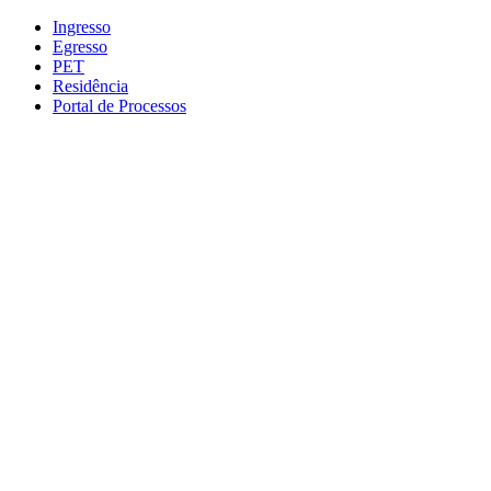
Conteúdo principal
Menu principal
Rodapé
Ingresso
Egresso
PET
Residência
Portal de Processos
Aumentar fonte
Diminuir fonte