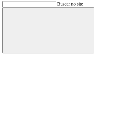
Buscar no site
Buscar
Link para o Facebook
Link para o Instagram