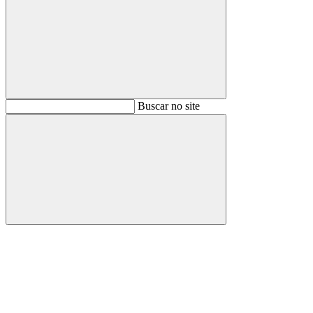
Buscar
Buscar no site
Buscar
Aumentar fonte