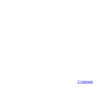
Diminuir fonte
Contraste