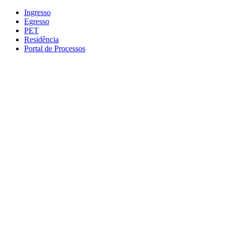
Conteúdo principal
Menu principal
Rodapé
Ingresso
Egresso
PET
Residência
Portal de Processos
Aumentar fonte
Diminuir fonte