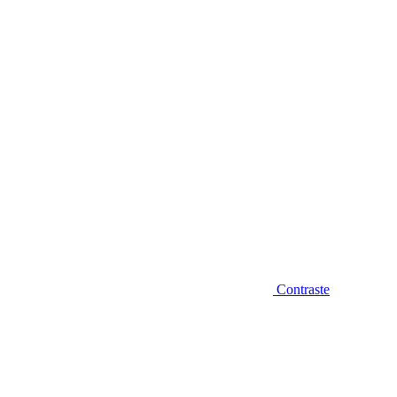
Diminuir fonte
Contraste