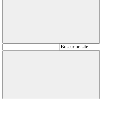
Buscar
Buscar no site
Buscar
Aumentar fonte