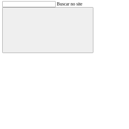
Buscar no site
Buscar
Link para o Facebook
Link para o Instagram