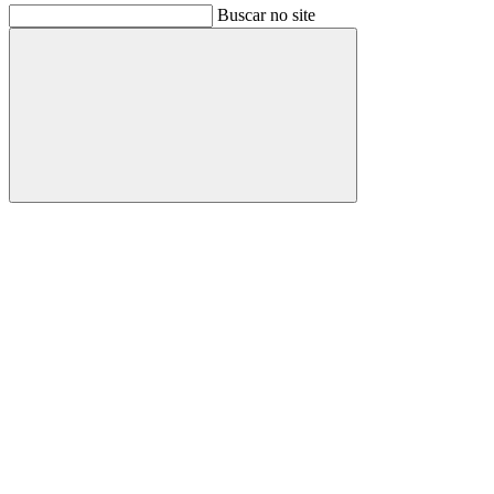
Buscar no site
Buscar
Link para o Facebook
Link para o Instagram