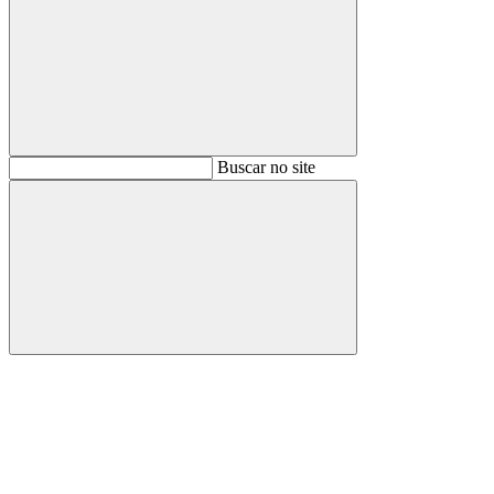
Buscar
Buscar no site
Buscar
Aumentar fonte