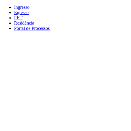
Conteúdo principal
Menu principal
Rodapé
Ingresso
Egresso
PET
Residência
Portal de Processos
Aumentar fonte
Diminuir fonte