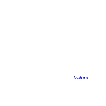
Diminuir fonte
Contraste