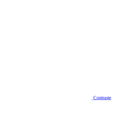
Diminuir fonte
Contraste