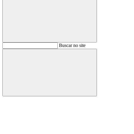
Buscar
Buscar no site
Buscar
Aumentar fonte