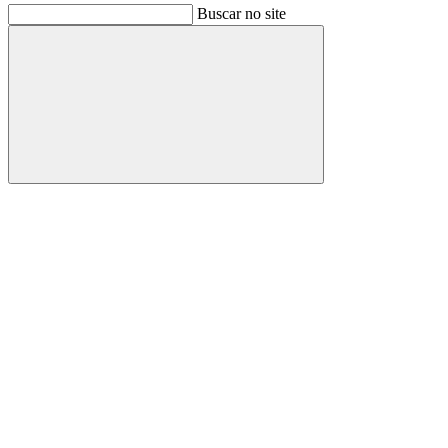
Buscar no site
Buscar
Link para o Facebook
Link para o Instagram