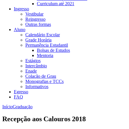
Curriculum até 2021
Ingresso
Vestibular
Reingresso
Outras formas
Aluno
Calendário Escolar
Grade Horária
Permanência Estudantil
Bolsas de Estudos
Mentoria
Estágios
Intercâmbio
Enade
Colação de Grau
Monografias e TCCs
Informativos
Egresso
FAQ
Início
Graduação
Recepção aos Calouros 2018