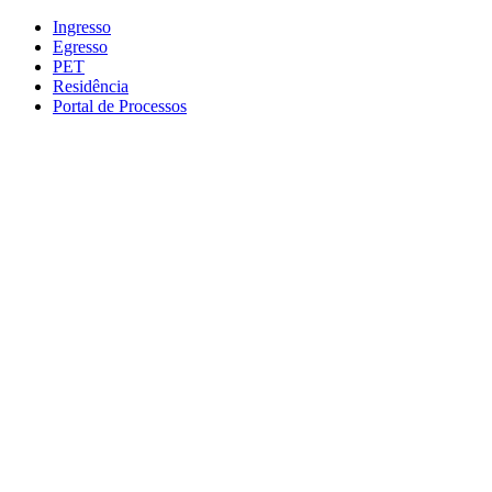
Conteúdo principal
Menu principal
Rodapé
Ingresso
Egresso
PET
Residência
Portal de Processos
Aumentar fonte
Diminuir fonte