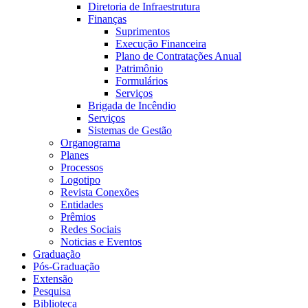
Diretoria de Infraestrutura
Finanças
Suprimentos
Execução Financeira
Plano de Contratações Anual
Patrimônio
Formulários
Serviços
Brigada de Incêndio
Serviços
Sistemas de Gestão
Organograma
Planes
Processos
Logotipo
Revista Conexões
Entidades
Prêmios
Redes Sociais
Noticias e Eventos
Graduação
Pós-Graduação
Extensão
Pesquisa
Biblioteca