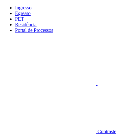
Conteúdo principal
Menu principal
Rodapé
Ingresso
Egresso
PET
Residência
Portal de Processos
Aumentar fonte
Contraste