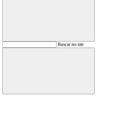
Buscar
Buscar no site
Buscar
Aumentar fonte