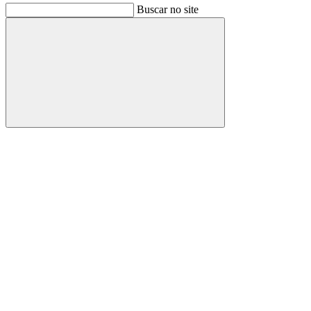
Buscar no site
Buscar
Link para o Facebook
Link para o Instagram