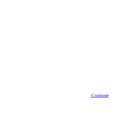
Diminuir fonte
Contraste