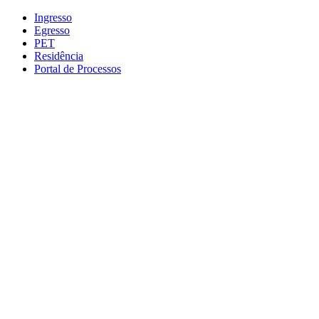
Conteúdo principal
Menu principal
Rodapé
Ingresso
Egresso
PET
Residência
Portal de Processos
Aumentar fonte
Diminuir fonte