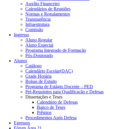
Auxílio Financeiro
Calendários de Reuniões
Normas e Regulamentos
Transparência
Infraestrutura
Comissão
Ingresso
Aluno Regular
Aluno Especial
Programa Integrado de Formação
Pós-Doutorado
Alunos
Catálogo
Calendário Escolar(DAC)
Grade Horária
Bolsas de Estudo
Programa de Estágio Docente – PED
Pré-Requisitos para Qualificação e Defesas
Dissertações e Teses
Calendário de Defesas
Banco de Teses
Prêmios
Procedimentos Após Defesa
Egressos
Fórum Área 21