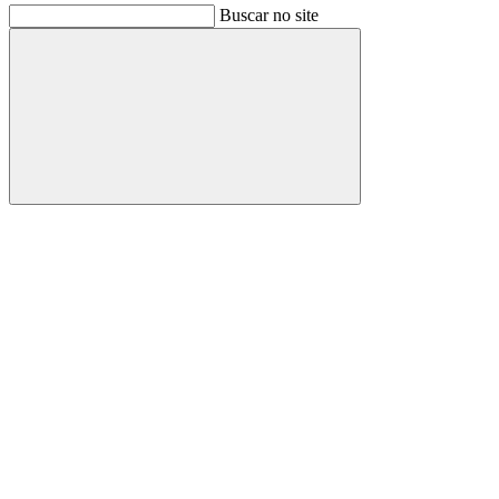
Buscar no site
Buscar
Link para o Facebook
Link para o Instagram