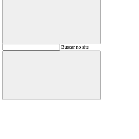
Buscar
Buscar no site
Buscar
Aumentar fonte