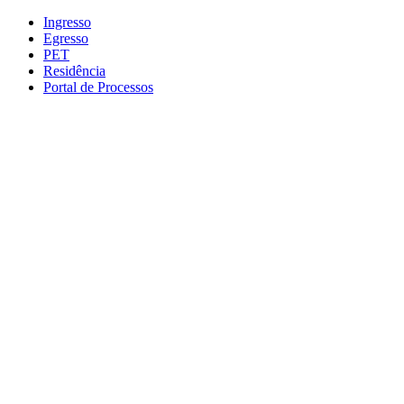
Conteúdo principal
Menu principal
Rodapé
Ingresso
Egresso
PET
Residência
Portal de Processos
Aumentar fonte
Diminuir fonte