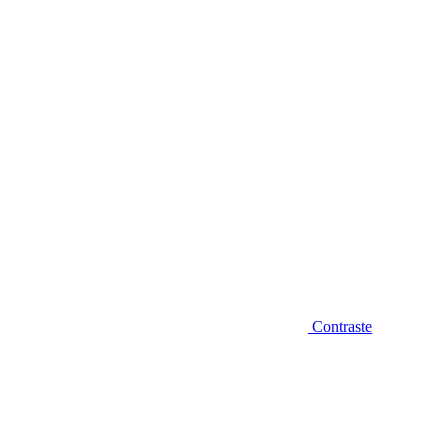
Diminuir fonte
Contraste