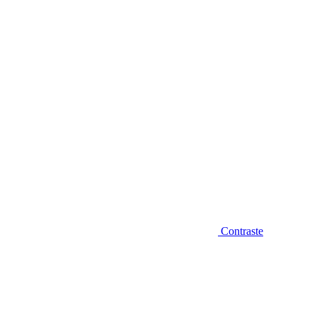
Diminuir fonte
Contraste