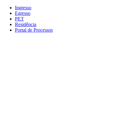
Conteúdo principal
Menu principal
Rodapé
Ingresso
Egresso
PET
Residência
Portal de Processos
Aumentar fonte
Diminuir fonte