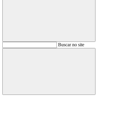
Buscar
Buscar no site
Buscar
Aumentar fonte