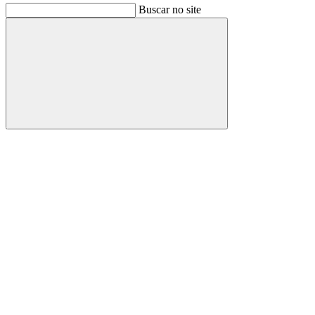
Buscar no site
Buscar
Link para o Facebook
Link para o Instagram