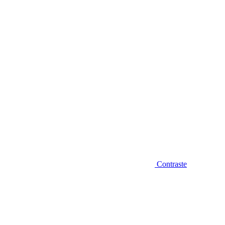
Diminuir fonte
Contraste