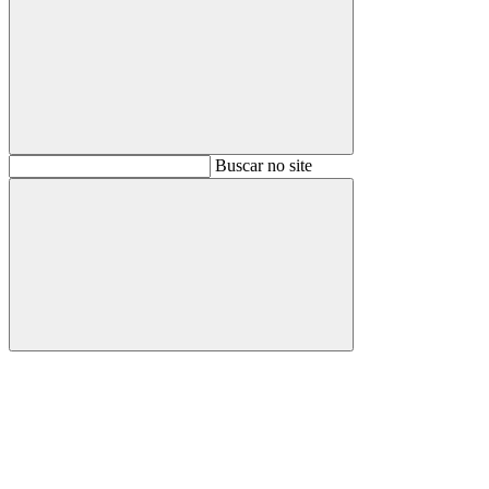
Buscar
Buscar no site
Buscar
Aumentar fonte