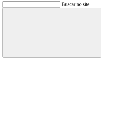
Buscar no site
Buscar
Link para o Facebook
Link para o Instagram