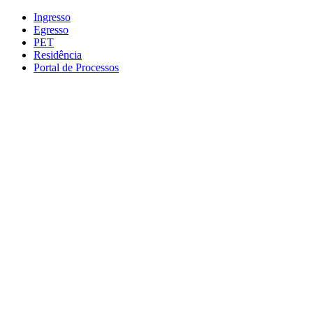
Conteúdo principal
Menu principal
Rodapé
Ingresso
Egresso
PET
Residência
Portal de Processos
Aumentar fonte
Diminuir fonte