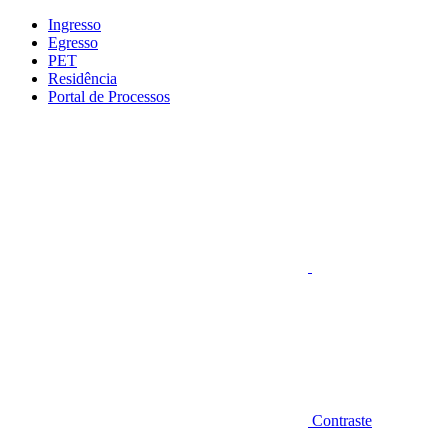
Conteúdo principal
Menu principal
Rodapé
Ingresso
Egresso
PET
Residência
Portal de Processos
Aumentar fonte
Contraste