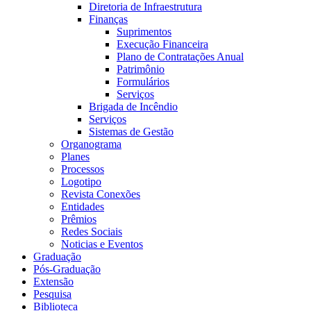
Diretoria de Infraestrutura
Finanças
Suprimentos
Execução Financeira
Plano de Contratações Anual
Patrimônio
Formulários
Serviços
Brigada de Incêndio
Serviços
Sistemas de Gestão
Organograma
Planes
Processos
Logotipo
Revista Conexões
Entidades
Prêmios
Redes Sociais
Noticias e Eventos
Graduação
Pós-Graduação
Extensão
Pesquisa
Biblioteca