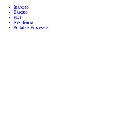
Conteúdo principal
Menu principal
Rodapé
Ingresso
Egresso
PET
Residência
Portal de Processos
Aumentar fonte
Diminuir fonte