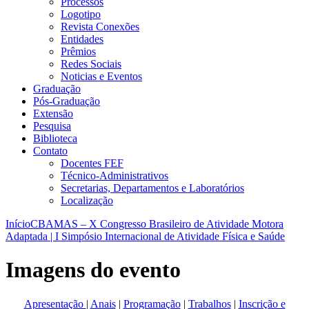
Processos
Logotipo
Revista Conexões
Entidades
Prêmios
Redes Sociais
Noticias e Eventos
Graduação
Pós-Graduação
Extensão
Pesquisa
Biblioteca
Contato
Docentes FEF
Técnico-Administrativos
Secretarias, Departamentos e Laboratórios
Localização
Início
CBAMAS – X Congresso Brasileiro de Atividade Motora
Adaptada | I Simpósio Internacional de Atividade Física e Saúde
Imagens do evento
Apresentação
|
Anais
|
Programação
|
Trabalhos
|
Inscrição e