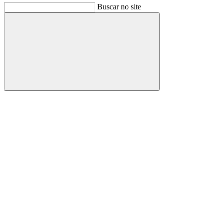
Buscar no site
Buscar
Link para o Facebook
Link para o Instagram