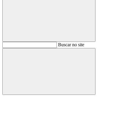
Buscar
Buscar no site
Buscar
Aumentar fonte