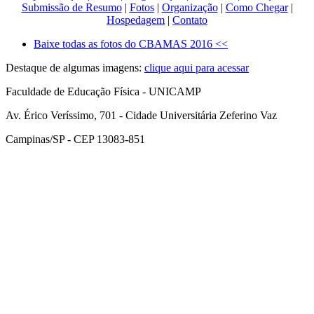
Submissão de Resumo
|
Fotos
|
Organização
|
Como Chegar
|
Hospedagem
|
Contato
Baixe todas as fotos do CBAMAS 2016 <<
Destaque de algumas imagens:
clique aqui para acessar
Faculdade de Educação Física - UNICAMP
Av. Érico Veríssimo, 701 - Cidade Universitária Zeferino Vaz
Campinas/SP - CEP 13083-851
Link para o Facebook
Link para o Instagram