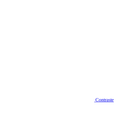
Diminuir fonte
Contraste