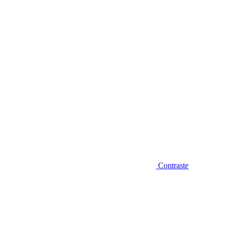
Diminuir fonte
Contraste