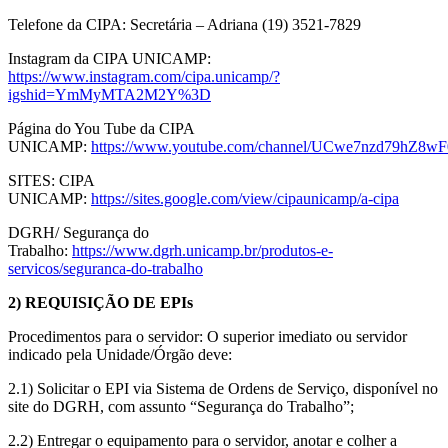
Telefone da CIPA: Secretária – Adriana (19) 3521-7829
Instagram da CIPA UNICAMP:
https://www.instagram.com/cipa.unicamp/?
igshid=YmMyMTA2M2Y%3D
Página do You Tube da CIPA
UNICAMP:
https://www.youtube.com/channel/UCwe7nzd79h
SITES: CIPA
UNICAMP:
https://sites.google.com/view/cipaunicamp/a-cipa
DGRH/ Segurança do
Trabalho:
https://www.dgrh.unicamp.br/produtos-e-
servicos/seguranca-do-trabalho
2) REQUISIÇÃO DE EPIs
Procedimentos para o servidor: O superior imediato ou servidor
indicado pela Unidade/Órgão deve:
2.1) Solicitar o EPI via Sistema de Ordens de Serviço, disponível no
site do DGRH, com assunto “Segurança do Trabalho”;
2.2) Entregar o equipamento para o servidor, anotar e colher a