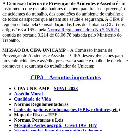
A
Comissão Interna de Prevenção de Acidentes e Assédio
é um
instrumento que os trabalhadores dispõem para tratar da prevenção
de acidentes do trabalho, das condições do ambiente de trabalho e
de todos os aspectos que afetam sua saúde e segurança. A CIPA é
regulamentada pela Consolidação das Leis do Trabalho (CLT) nos
artigos 163 a 165 e pela
Norma Regulamentadora No.5 (NR-5)
,
contida na portaria 3.214 de 08.06.78 baixada pelo Ministério do
Trabalho.
MISSÃO DA CIPA-UNICAMP
– A Comissão Interna de
Prevenção de Acidentes e Assédio – CIPA desenvolve ações para
prevenir acidentes e assédio, preservar a saúde e qualidade de vida e
promover a segurança do trabalhador da Unicamp.
CIPA –
Assuntos importantes
CIPA UNICAMP –
SIPAT 2023
Assédio Moral
Qualidade de Vida
Normas Regulamentadoras
Links de páginas e Informações (EPIs, extintores, etc)
Mapa de Risco – FEF
Normas, Portarias e Leis
Mosquito Aedes aegypti; Covid-19 e HIV
Vistoria contra focos do mosquito da dengue