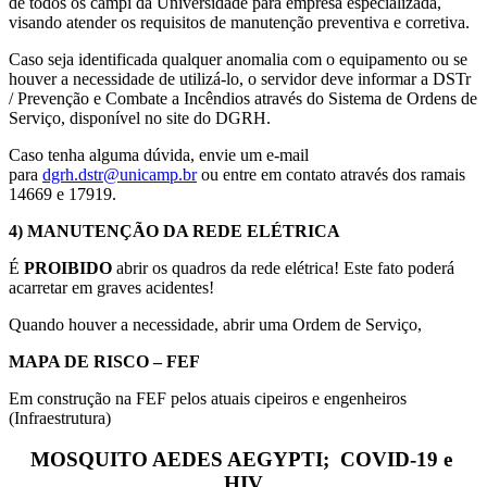
de todos os campi da Universidade para empresa especializada,
visando atender os requisitos de manutenção preventiva e corretiva.
Caso seja identificada qualquer anomalia com o equipamento ou se
houver a necessidade de utilizá-lo, o servidor deve informar a DSTr
/ Prevenção e Combate a Incêndios através do Sistema de Ordens de
Serviço, disponível no site do DGRH.
Caso tenha alguma dúvida, envie um e-mail
para
dgrh.dstr@unicamp.br
ou entre em contato através dos ramais
14669 e 17919.
4) MANUTENÇÃO DA REDE ELÉTRICA
É
PROIBIDO
abrir os quadros da rede elétrica! Este fato poderá
acarretar em graves acidentes!
Quando houver a necessidade, abrir uma Ordem de Serviço,
MAPA DE RISCO – FEF
Em construção na FEF pelos atuais cipeiros e engenheiros
(Infraestrutura)
MOSQUITO AEDES AEGYPTI; COVID-19 e
HIV