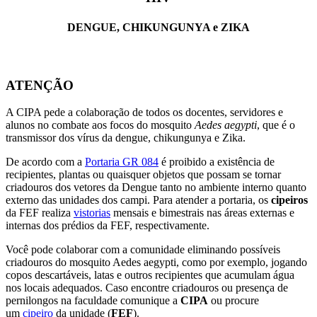
DENGUE, CHIKUNGUNYA e ZIKA
ATENÇÃO
A CIPA pede a colaboração de todos os docentes, servidores e
alunos no combate aos focos do mosquito
Aedes aegypti
, que é o
transmissor dos vírus da dengue, chikungunya e Zika.
De acordo com a
Portaria GR 084
é proibido a existência de
recipientes, plantas ou quaisquer objetos que possam se tornar
criadouros dos vetores da Dengue tanto no ambiente interno quanto
externo das unidades dos campi. Para atender a portaria, os
cipeiros
da FEF realiza
vistorias
mensais e bimestrais nas áreas externas e
internas dos prédios da FEF, respectivamente.
Você pode colaborar com a comunidade eliminando possíveis
criadouros do mosquito Aedes aegypti, como por exemplo, jogando
copos descartáveis, latas e outros recipientes que acumulam água
nos locais adequados. Caso encontre criadouros ou presença de
pernilongos na faculdade comunique a
CIPA
ou procure
um
cipeiro
da unidade (
FEF
).