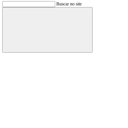
Buscar no site
Buscar
Link para o Facebook
Link para o Instagram