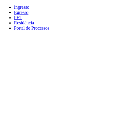
Conteúdo principal
Menu principal
Rodapé
Ingresso
Egresso
PET
Residência
Portal de Processos
Aumentar fonte
Diminuir fonte