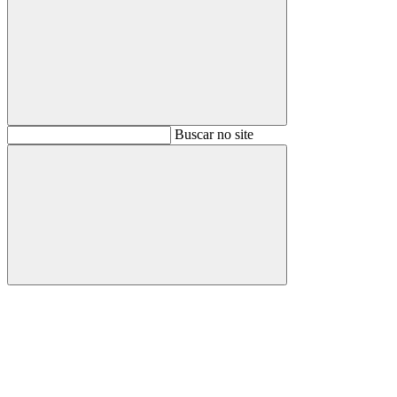
Buscar
Buscar no site
Buscar
Aumentar fonte