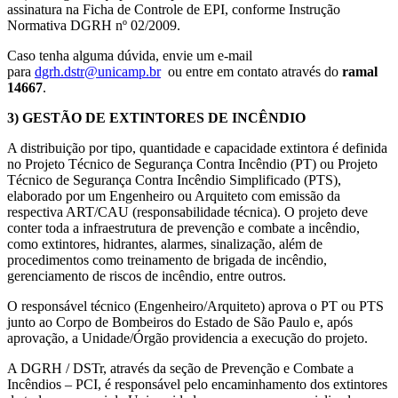
assinatura na Ficha de Controle de EPI, conforme Instrução
Normativa DGRH nº 02/2009.
Caso tenha alguma dúvida, envie um e-mail
para
dgrh.dstr@unicamp.br
ou entre em contato através do
ramal
14667
.
3) GESTÃO DE EXTINTORES DE INCÊNDIO
A distribuição por tipo, quantidade e capacidade extintora é definida
no Projeto Técnico de Segurança Contra Incêndio (PT) ou Projeto
Técnico de Segurança Contra Incêndio Simplificado (PTS),
elaborado por um Engenheiro ou Arquiteto com emissão da
respectiva ART/CAU (responsabilidade técnica). O projeto deve
conter toda a infraestrutura de prevenção e combate a incêndio,
como extintores, hidrantes, alarmes, sinalização, além de
procedimentos como treinamento de brigada de incêndio,
gerenciamento de riscos de incêndio, entre outros.
O responsável técnico (Engenheiro/Arquiteto) aprova o PT ou PTS
junto ao Corpo de Bombeiros do Estado de São Paulo e, após
aprovação, a Unidade/Órgão providencia a execução do projeto.
A DGRH / DSTr, através da seção de Prevenção e Combate a
Incêndios – PCI, é responsável pelo encaminhamento dos extintores