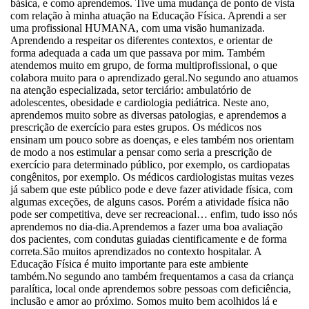
básica, e como aprendemos. Tive uma mudança de ponto de vista
com relação à minha atuação na Educação Física. Aprendi a ser
uma profissional HUMANA, com uma visão humanizada.
Aprendendo a respeitar os diferentes contextos, e orientar de
forma adequada a cada um que passava por mim. Também
atendemos muito em grupo, de forma multiprofissional, o que
colabora muito para o aprendizado geral.No segundo ano atuamos
na atenção especializada, setor terciário: ambulatório de
adolescentes, obesidade e cardiologia pediátrica. Neste ano,
aprendemos muito sobre as diversas patologias, e aprendemos a
prescrição de exercício para estes grupos. Os médicos nos
ensinam um pouco sobre as doenças, e eles também nos orientam
de modo a nos estimular a pensar como seria a prescrição de
exercício para determinado público, por exemplo, os cardiopatas
congênitos, por exemplo. Os médicos cardiologistas muitas vezes
já sabem que este público pode e deve fazer atividade física, com
algumas exceções, de alguns casos. Porém a atividade física não
pode ser competitiva, deve ser recreacional… enfim, tudo isso nós
aprendemos no dia-dia.Aprendemos a fazer uma boa avaliação
dos pacientes, com condutas guiadas cientificamente e de forma
correta.São muitos aprendizados no contexto hospitalar. A
Educação Física é muito importante para este ambiente
também.No segundo ano também frequentamos a casa da criança
paralítica, local onde aprendemos sobre pessoas com deficiência,
inclusão e amor ao próximo. Somos muito bem acolhidos lá e