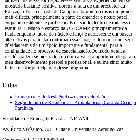
também, na nossa formação.Nesse sentido, a experiência tem se
mostrado bastante positiva, porém, a falta de um preceptor da
Educação Física na rede de Campinas tornou as coisas um pouco
mais difíceis, principalmente a parte de entender o nosso papel
enquanto residentes e profissionais da saúde dentro de toda essa
estrutura. Destaco o esforço da UNICAMP, principalmente da
Paula enquanto tutora do núcleo criança e adolescente em buscar
alternativas para tentar contornar essa situação do município, sem
dúvidas tem sido um apoio importante e fundamental para a
continuidade no processo de especialização.De modo geral, a
residência tem se mostrado como uma valiosa oportunidade para o
meu desenvolvimento pessoal e profissional, e eu me sinto muito
feliz em estar participando desse programa.
Fotos
Primeiro ano de Residência – Centros de Saúde
Segundo ano de Residência – Ambulatórios, Casa da Criança
Paralítica
Faculdade de Educação Física - UNICAMP
Av. Érico Veríssimo, 701 - Cidade Universitária Zeferino Vaz
Campinas/SP - CEP 13083-851