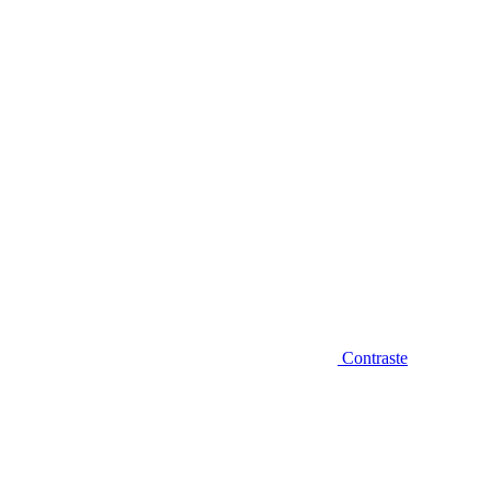
Diminuir fonte
Contraste