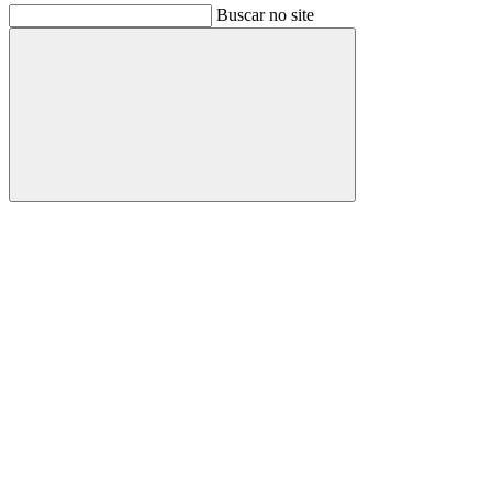
Buscar no site
Buscar
Link para o Facebook
Link para o Instagram