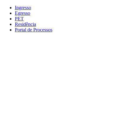
Conteúdo principal
Menu principal
Rodapé
Ingresso
Egresso
PET
Residência
Portal de Processos
Aumentar fonte
Diminuir fonte