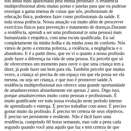
sou ainda mais apaixonada pela minha profissão! A residência
multiprofissional abriu muitas portas e janelas para que eu pudesse
enxergar a gama imensa de coisas que nós, profissionais de
educação física, podemos fazer como profissionais da saúde. E
toda nossa potência. Nossa atuação vai muito além de prescrever
exercícios físicos para prevenção e tratamento de doenças.Durante
a residência, aprendi a ser uma profissional (e uma pessoa) mais
humanizada e empática, com uma escuta qualificada. Eu saí
completamente da minha bolha e da minha zona de conforto. Nós
vimos de perto a extrema pobreza, a violência, a negligência e o
abandono. E é a partir disso, que eu vi o quanto a nossa profissão
pode fazer a diferença na vida de uma pessoa. Eu percebi que só
de oferecermos um momento para ouvir o que uma criança tem a
dizer, já pode fazer um bem para ela. Também percebi que muitas
vezes, a criança só precisa de um espaço em que ela possa ser ela
mesma, ou seja ser criança, e que isso é promover saúde.A
residência multiprofissional nos oferece uma grande oportunidade
de amadurecermos absurdamente em apenas 2 anos. Digo isso,
porque amadurecemos muito como pessoas e profissionais. É
muito gratificante ver toda nossa evolução neste período intenso
de aprendizado e entrega. É preciso trabalhar com amor. É preciso
gostar muito da profissão. É preciso ter certeza de seus objetivos.
É preciso ser persistente e resiliente. Não é fácil fazer uma
residência, cumprindo 60 horas semanais, mas vale a pena cada
segundo quando você ama aquilo que faz e tem certeza de que