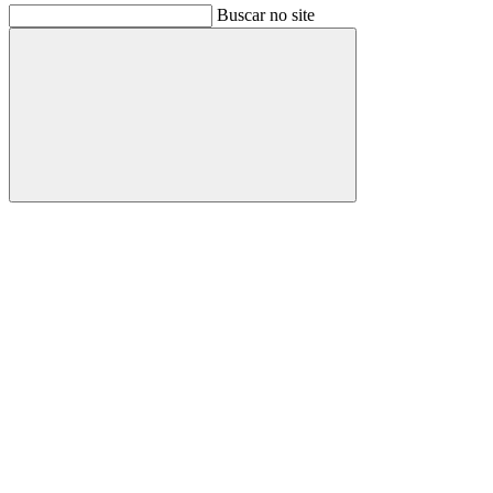
Buscar no site
Buscar
Link para o Facebook
Link para o Instagram