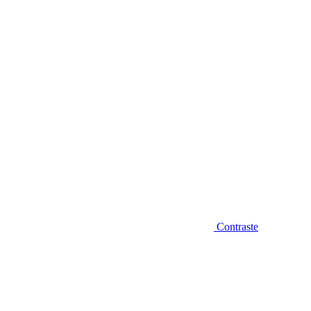
Diminuir fonte
Contraste