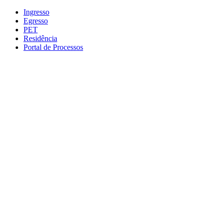
Conteúdo principal
Menu principal
Rodapé
Ingresso
Egresso
PET
Residência
Portal de Processos
Aumentar fonte
Diminuir fonte