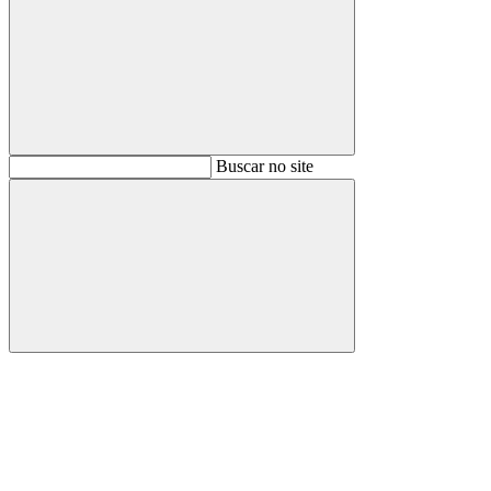
Buscar
Buscar no site
Buscar
Aumentar fonte