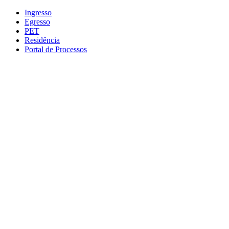
Conteúdo principal
Menu principal
Rodapé
Ingresso
Egresso
PET
Residência
Portal de Processos
Aumentar fonte
Diminuir fonte