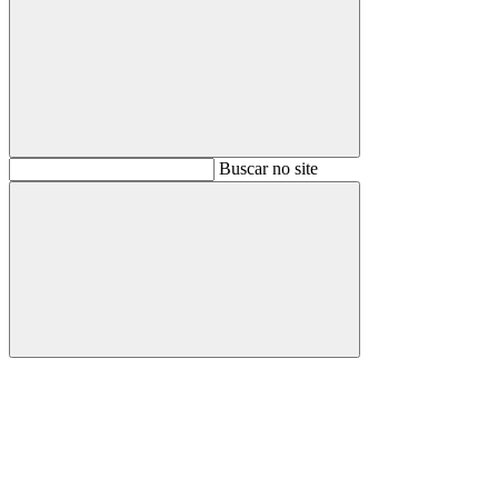
Buscar
Buscar no site
Buscar
Aumentar fonte