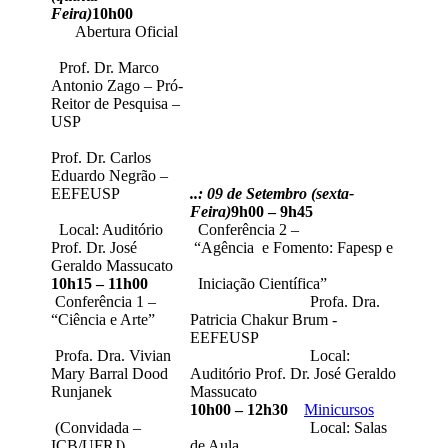
Feira)
10h00
Abertura Oficial
Prof. Dr. Marco
Antonio Zago – Pró-
Reitor de Pesquisa –
USP
Prof. Dr. Carlos
Eduardo Negrão –
EEFEUSP
..: 09 de Setembro (sexta-
Feira)
9h00 – 9h45
Local: Auditório
Conferência 2 –
Prof. Dr. José
“Agência e Fomento: Fapesp e
Geraldo Massucato
10h15 – 11h00
Iniciação Científica”
Conferência 1 –
Profa. Dra.
“Ciência e Arte”
Patricia Chakur Brum -
EEFEUSP
Profa. Dra. Vivian
Local:
Mary Barral Dood
Auditório Prof. Dr. José Geraldo
Runjanek
Massucato
10h00 – 12h30
Minicursos
(Convidada –
Local: Salas
ICB/UFRJ)
de Aula