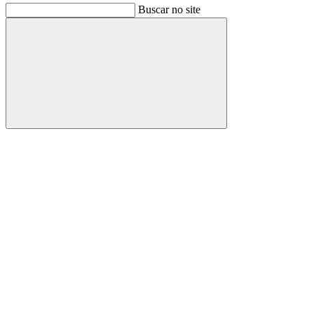
Buscar no site
Buscar
Link para o Facebook
Link para o Instagram