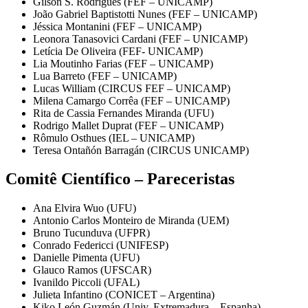
Gilson S. Rodrigues (FEF – UNICAMP)
João Gabriel Baptistotti Nunes (FEF – UNICAMP)
Jéssica Montanini (FEF – UNICAMP)
Leonora Tanasovici Cardani (FEF – UNICAMP)
Letícia De Oliveira (FEF- UNICAMP)
Lia Moutinho Farias (FEF – UNICAMP)
Lua Barreto (FEF – UNICAMP)
Lucas William (CIRCUS FEF – UNICAMP)
Milena Camargo Corrêa (FEF – UNICAMP)
Rita de Cassia Fernandes Miranda (UFU)
Rodrigo Mallet Duprat (FEF – UNICAMP)
Rômulo Osthues (IEL – UNICAMP)
Teresa Ontañón Barragán (CIRCUS UNICAMP)
Comitê Científico – Pareceristas
Ana Elvira Wuo (UFU)
Antonio Carlos Monteiro de Miranda (UEM)
Bruno Tucunduva (UFPR)
Conrado Federicci (UNIFESP)
Danielle Pimenta (UFU)
Glauco Ramos (UFSCAR)
Ivanildo Piccoli (UFAL)
Julieta Infantino (CONICET – Argentina)
Kiko León Guzmán (Univ. Extremadura – Espanha)