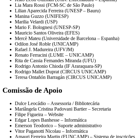
Lia Mara Rossi (FCM-SC de São Paulo)
Lilian Aparecida Ferreira (UNESP – Bauru)
Manina Guzzo (UNIFESP)
Marilia Velardi (USP)
Mario F. Bolognesi (UNESP-SP)
Mauricio Santos Oliveira (EFES)
Mercè Mateu (Universidade de Barcelona – Espanha)
Odilon José Roble (UNICAMP)
Rafael J. Madureira (UFVJM)
Renato Ferracini (LUME – UNICAMP)
Rita de Cassia Fernandes Miranda (UFU)
Rodrigo Antonio Chioda (IF Araraquara-SP)
Rodrigo Mallet Duprat (CIRCUS UNICAMP)
Teresa Ontañón Barragán (CIRCUS UNICAMP)
Comissão de Apoio
Dulce Leocádio – Assessoria / Bibliotecária
Mariângela Cristina Padovani Bartier – Secretaria
Filipe Figueira – Website
Edgar Lopes Banhesse – Informática
Emerson Teodorico – Suporte administrativo
Vitor Paganotti Nicolau – Informática
Amauri Ferreira Martin (FUNCAMP) – Sistema de inscrições