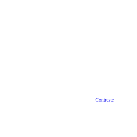
Diminuir fonte
Contraste