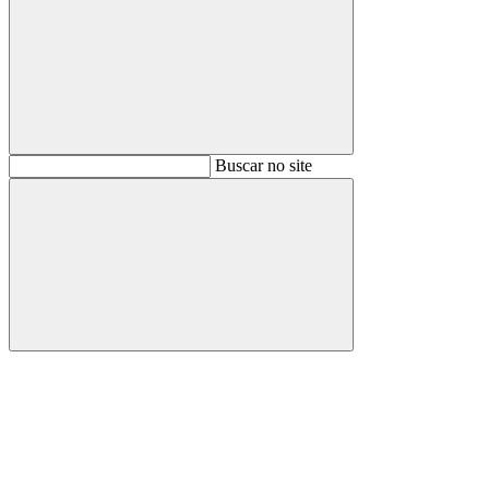
Buscar
Buscar no site
Buscar
Aumentar fonte