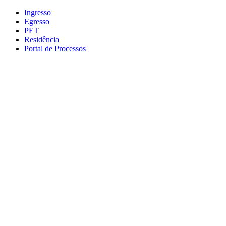
Conteúdo principal
Menu principal
Rodapé
Ingresso
Egresso
PET
Residência
Portal de Processos
Aumentar fonte
Diminuir fonte