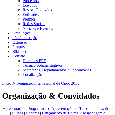
Processos
Logotipo
Revista Conexões
Entidades
Prêmios
Redes Sociais
Noticias e Eventos
Graduação
Pós-Graduação
Extensão
Pesquisa
Biblioteca
Contato
Docentes FEF
Técnico-Administrativos
Secretarias, Departamentos e Laboratórios
Localização
Início
IV Seminário Internacional de Circo 2018
Organização & Convidados
Apresentação
|
Programação
|
Apresentação de Trabalhos
|
Inscrição
|
Cursos
|
Cabarés
|
Lançamento de Livros
|
Hospedagem e