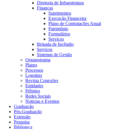
Diretoria de Infraestrutura
Finanças
Suprimentos
Execução Financeira
Plano de Contratações Anual
Patrimônio
Formulários
Serviços
Brigada de Incêndio
Serviços
Sistemas de Gestão
Organograma
Planes
Processos
Logotipo
Revista Conexões
Entidades
Prêmios
Redes Sociais
Noticias e Eventos
Graduação
Pós-Graduação
Extensão
Pesquisa
Biblioteca