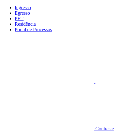
Conteúdo principal
Menu principal
Rodapé
Ingresso
Egresso
PET
Residência
Portal de Processos
Aumentar fonte
Contraste