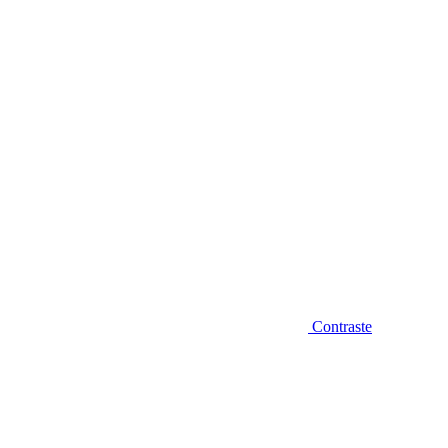
Diminuir fonte
Contraste