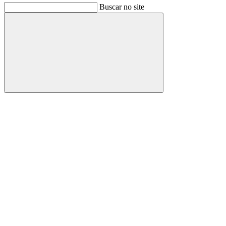
Buscar no site
Buscar
Link para o Facebook
Link para o Instagram