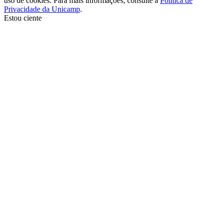
uso de cookies. Para mais informações, consulte a
Política de
Privacidade da Unicamp
.
Estou ciente
Ir para o topo