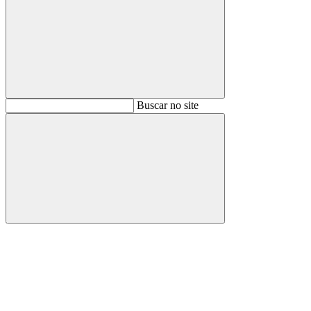
Buscar
Buscar no site
Buscar
Aumentar fonte