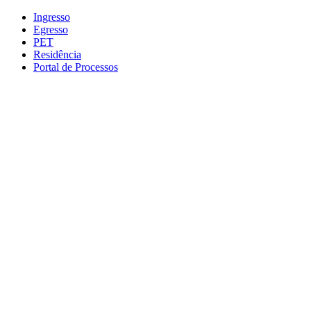
Conteúdo principal
Menu principal
Rodapé
Ingresso
Egresso
PET
Residência
Portal de Processos
Aumentar fonte
Diminuir fonte