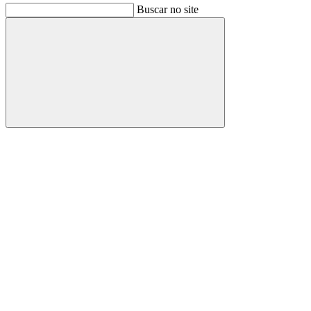
Buscar no site
Buscar
Link para o Facebook
Link para o Instagram