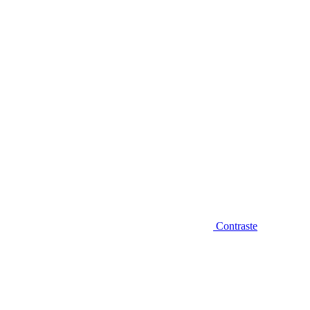
Diminuir fonte
Contraste