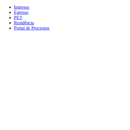
Conteúdo principal
Menu principal
Rodapé
Ingresso
Egresso
PET
Residência
Portal de Processos
Aumentar fonte
Diminuir fonte