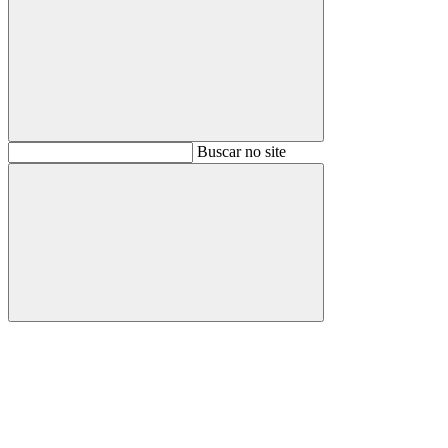
Buscar
Buscar no site
Buscar
Aumentar fonte