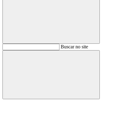
Buscar
Buscar no site
Buscar
Aumentar fonte