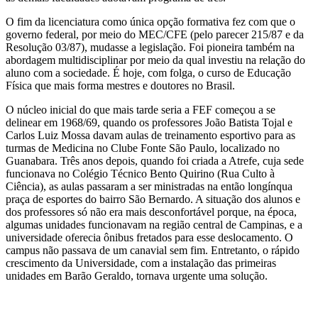
O fim da licenciatura como única opção formativa fez com que o
governo federal, por meio do MEC/CFE (pelo parecer 215/87 e da
Resolução 03/87), mudasse a legislação. Foi pioneira também na
abordagem multidisciplinar por meio da qual investiu na relação do
aluno com a sociedade. É hoje, com folga, o curso de Educação
Física que mais forma mestres e doutores no Brasil.
O núcleo inicial do que mais tarde seria a FEF começou a se
delinear em 1968/69, quando os professores João Batista Tojal e
Carlos Luiz Mossa davam aulas de treinamento esportivo para as
turmas de Medicina no Clube Fonte São Paulo, localizado no
Guanabara. Três anos depois, quando foi criada a Atrefe, cuja sede
funcionava no Colégio Técnico Bento Quirino (Rua Culto à
Ciência), as aulas passaram a ser ministradas na então longínqua
praça de esportes do bairro São Bernardo. A situação dos alunos e
dos professores só não era mais desconfortável porque, na época,
algumas unidades funcionavam na região central de Campinas, e a
universidade oferecia ônibus fretados para esse deslocamento. O
campus não passava de um canavial sem fim. Entretanto, o rápido
crescimento da Universidade, com a instalação das primeiras
unidades em Barão Geraldo, tornava urgente uma solução.