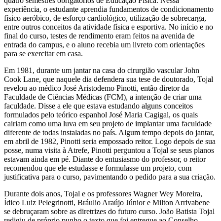
quatro semestres obrigatórios de Educação Física. Nessa
experiência, o estudante aprendia fundamentos de condicionamento
físico aeróbico, de esforço cardiológico, utilização de sobrecarga,
entre outros conceitos da atividade física e esportiva. No início e no
final do curso, testes de rendimento eram feitos na avenida de
entrada do campus, e o aluno recebia um livreto com orientações
para se exercitar em casa.
Em 1981, durante um jantar na casa do cirurgião vascular John
Cook Lane, que naquele dia defendera sua tese de doutorado, Tojal
revelou ao médico José Aristodemo Pinotti, então diretor da
Faculdade de Ciências Médicas (FCM), a intenção de criar uma
faculdade. Disse a ele que estava estudando alguns conceitos
formulados pelo teórico espanhol José Maria Cagigal, os quais
cairiam como uma luva em seu projeto de implantar uma faculdade
diferente de todas instaladas no país. Algum tempo depois do jantar,
em abril de 1982, Pinotti seria empossado reitor. Logo depois de sua
posse, numa visita à Atrefe, Pinotti perguntou a Tojal se seus planos
estavam ainda em pé. Diante do entusiasmo do professor, o reitor
recomendou que ele estudasse e formulasse um projeto, com
justificativa para o curso, pavimentando o pedido para a sua criação.
Durante dois anos, Tojal e os professores Wagner Wey Moreira,
Ídico Luiz Pelegrinotti, Bráulio Araújo Júnior e Milton Arrivabene
se debruçaram sobre as diretrizes do futuro curso. João Batista Tojal
redigiu de próprio punho o texto que foi entregue ao Conselho