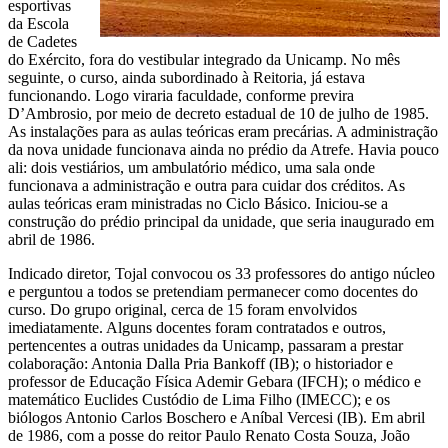
esportivas
da Escola
de Cadetes
do Exército, fora do vestibular integrado da Unicamp. No mês
seguinte, o curso, ainda subordinado à Reitoria, já estava
funcionando. Logo viraria faculdade, conforme previra
D’Ambrosio, por meio de decreto estadual de 10 de julho de 1985.
As instalações para as aulas teóricas eram precárias. A administração
da nova unidade funcionava ainda no prédio da Atrefe. Havia pouco
ali: dois vestiários, um ambulatório médico, uma sala onde
funcionava a administração e outra para cuidar dos créditos. As
aulas teóricas eram ministradas no Ciclo Básico. Iniciou-se a
construção do prédio principal da unidade, que seria inaugurado em
abril de 1986.
Indicado diretor, Tojal convocou os 33 professores do antigo núcleo
e perguntou a todos se pretendiam permanecer como docentes do
curso. Do grupo original, cerca de 15 foram envolvidos
imediatamente. Alguns docentes foram contratados e outros,
pertencentes a outras unidades da Unicamp, passaram a prestar
colaboração: Antonia Dalla Pria Bankoff (IB); o historiador e
professor de Educação Física Ademir Gebara (IFCH); o médico e
matemático Euclides Custódio de Lima Filho (IMECC); e os
biólogos Antonio Carlos Boschero e Aníbal Vercesi (IB). Em abril
de 1986, com a posse do reitor Paulo Renato Costa Souza, João