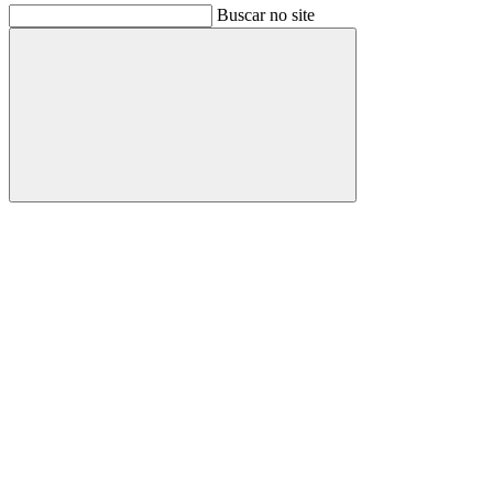
Buscar no site
Buscar
Link para o Facebook
Link para o Instagram