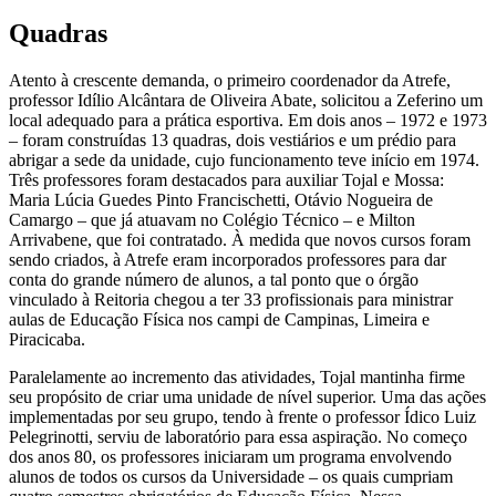
Quadras
Atento à crescente demanda, o primeiro coordenador da Atrefe,
professor Idílio Alcântara de Oliveira Abate, solicitou a Zeferino um
local adequado para a prática esportiva. Em dois anos – 1972 e 1973
– foram construídas 13 quadras, dois vestiários e um prédio para
abrigar a sede da unidade, cujo funcionamento teve início em 1974.
Três professores foram destacados para auxiliar Tojal e Mossa:
Maria Lúcia Guedes Pinto Francischetti, Otávio Nogueira de
Camargo – que já atuavam no Colégio Técnico – e Milton
Arrivabene, que foi contratado. À medida que novos cursos foram
sendo criados, à Atrefe eram incorporados professores para dar
conta do grande número de alunos, a tal ponto que o órgão
vinculado à Reitoria chegou a ter 33 profissionais para ministrar
aulas de Educação Física nos campi de Campinas, Limeira e
Piracicaba.
Paralelamente ao incremento das atividades, Tojal mantinha firme
seu propósito de criar uma unidade de nível superior. Uma das ações
implementadas por seu grupo, tendo à frente o professor Ídico Luiz
Pelegrinotti, serviu de laboratório para essa aspiração. No começo
dos anos 80, os professores iniciaram um programa envolvendo
alunos de todos os cursos da Universidade – os quais cumpriam