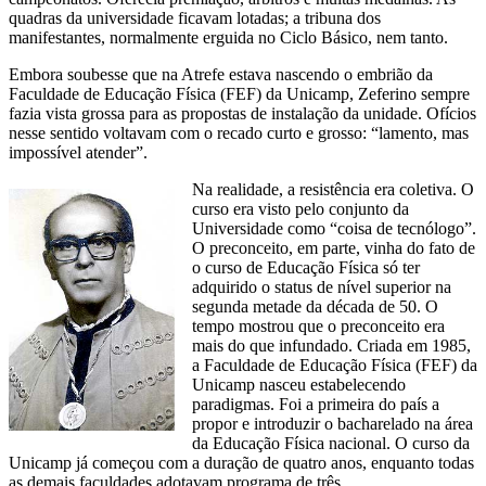
quadras da universidade ficavam lotadas; a tribuna dos
manifestantes, normalmente erguida no Ciclo Básico, nem tanto.
Embora soubesse que na Atrefe estava nascendo o embrião da
Faculdade de Educação Física (FEF) da Unicamp, Zeferino sempre
fazia vista grossa para as propostas de instalação da unidade. Ofícios
nesse sentido voltavam com o recado curto e grosso: “lamento, mas
impossível atender”.
Na realidade, a resistência era coletiva. O
curso era visto pelo conjunto da
Universidade como “coisa de tecnólogo”.
O preconceito, em parte, vinha do fato de
o curso de Educação Física só ter
adquirido o status de nível superior na
segunda metade da década de 50. O
tempo mostrou que o preconceito era
mais do que infundado. Criada em 1985,
a Faculdade de Educação Física (FEF) da
Unicamp nasceu estabelecendo
paradigmas. Foi a primeira do país a
propor e introduzir o bacharelado na área
da Educação Física nacional. O curso da
Unicamp já começou com a duração de quatro anos, enquanto todas
as demais faculdades adotavam programa de três.