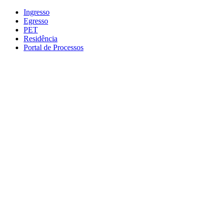
Conteúdo principal
Menu principal
Rodapé
Ingresso
Egresso
PET
Residência
Portal de Processos
Aumentar fonte
Diminuir fonte