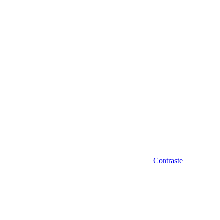
Diminuir fonte
Contraste