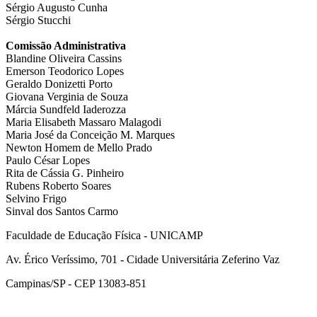
Sérgio Augusto Cunha
Sérgio Stucchi
Comissão Administrativa
Blandine Oliveira Cassins
Emerson Teodorico Lopes
Geraldo Donizetti Porto
Giovana Verginia de Souza
Márcia Sundfeld Iaderozza
Maria Elisabeth Massaro Malagodi
Maria José da Conceição M. Marques
Newton Homem de Mello Prado
Paulo César Lopes
Rita de Cássia G. Pinheiro
Rubens Roberto Soares
Selvino Frigo
Sinval dos Santos Carmo
Faculdade de Educação Física - UNICAMP
Av. Érico Veríssimo, 701 - Cidade Universitária Zeferino Vaz
Campinas/SP - CEP 13083-851
Link para o Facebook