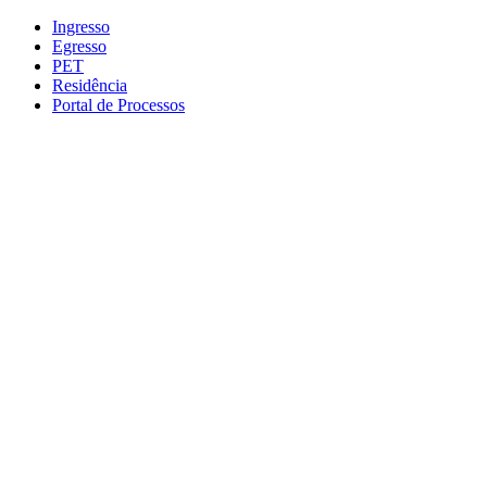
Conteúdo principal
Menu principal
Rodapé
Ingresso
Egresso
PET
Residência
Portal de Processos
Aumentar fonte
Diminuir fonte