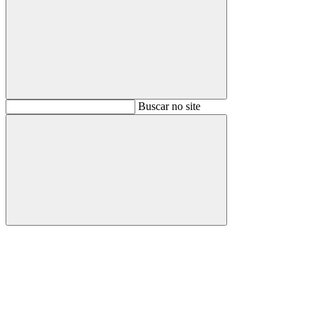
Buscar
Buscar no site
Buscar
Aumentar fonte