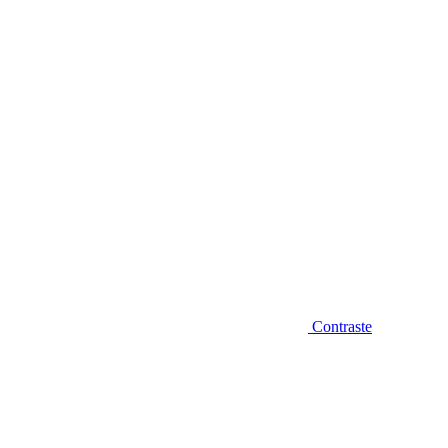
Diminuir fonte
Contraste