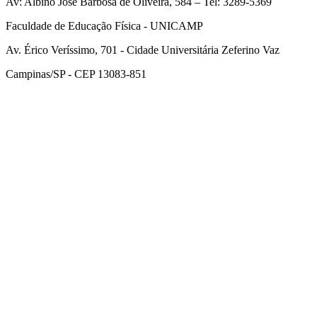
Av: Albino José Barbosa de Oliveira, 584 – Tel: 3289-5369
Faculdade de Educação Física - UNICAMP
Av. Érico Veríssimo, 701 - Cidade Universitária Zeferino Vaz
Campinas/SP - CEP 13083-851
Link para o Facebook
Link para o Instagram