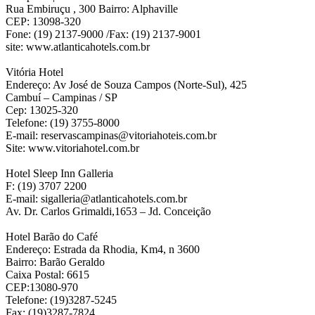
Rua Embiruçu , 300 Bairro: Alphaville
CEP: 13098-320
Fone: (19) 2137-9000 /Fax: (19) 2137-9001
site: www.atlanticahotels.com.br
Vitória Hotel
Endereço: Av José de Souza Campos (Norte-Sul), 425
Cambuí – Campinas / SP
Cep: 13025-320
Telefone: (19) 3755-8000
E-mail: reservascampinas@vitoriahoteis.com.br
Site: www.vitoriahotel.com.br
Hotel Sleep Inn Galleria
F: (19) 3707 2200
E-mail: sigalleria@atlanticahotels.com.br
Av. Dr. Carlos Grimaldi,1653 – Jd. Conceição
Hotel Barão do Café
Endereço: Estrada da Rhodia, Km4, n 3600
Bairro: Barão Geraldo
Caixa Postal: 6615
CEP:13080-970
Telefone: (19)3287-5245
Fax: (19)3287-7824