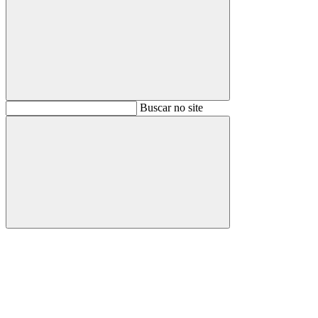
Buscar
Buscar no site
Buscar
Aumentar fonte