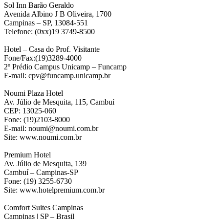
Sol Inn Barão Geraldo
Avenida Albino J B Oliveira, 1700
Campinas – SP, 13084-551
Telefone: (0xx)19 3749-8500
Hotel – Casa do Prof. Visitante
Fone/Fax:(19)3289-4000
2º Prédio Campus Unicamp – Funcamp
E-mail: cpv@funcamp.unicamp.br
Noumi Plaza Hotel
Av. Júlio de Mesquita, 115, Cambuí
CEP: 13025-060
Fone: (19)2103-8000
E-mail: noumi@noumi.com.br
Site: www.noumi.com.br
Premium Hotel
Av. Júlio de Mesquita, 139
Cambuí – Campinas-SP
Fone: (19) 3255-6730
Site: www.hotelpremium.com.br
Comfort Suites Campinas
Campinas | SP – Brasil