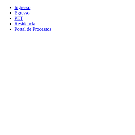
Conteúdo principal
Menu principal
Rodapé
Ingresso
Egresso
PET
Residência
Portal de Processos
Aumentar fonte
Diminuir fonte