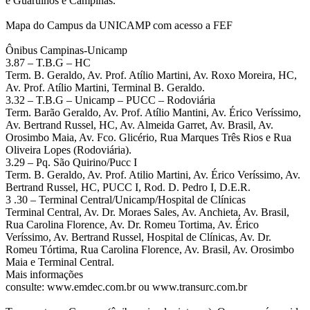
e Guarulhos e Campinas.
Mapa do Campus da UNICAMP com acesso a FEF
Ônibus Campinas-Unicamp
3.87 – T.B.G – HC
Term. B. Geraldo, Av. Prof. Atílio Martini, Av. Roxo Moreira, HC,
Av. Prof. Atílio Martini, Terminal B. Geraldo.
3.32 – T.B.G – Unicamp – PUCC – Rodoviária
Term. Barão Geraldo, Av. Prof. Atílio Mantini, Av. Érico Veríssimo,
Av. Bertrand Russel, HC, Av. Almeida Garret, Av. Brasil, Av.
Orosimbo Maia, Av. Fco. Glicério, Rua Marques Três Rios e Rua
Oliveira Lopes (Rodoviária).
3.29 – Pq. São Quirino/Pucc I
Term. B. Geraldo, Av. Prof. Atilio Martini, Av. Érico Veríssimo, Av.
Bertrand Russel, HC, PUCC I, Rod. D. Pedro I, D.E.R.
3 .30 – Terminal Central/Unicamp/Hospital de Clínicas
Terminal Central, Av. Dr. Moraes Sales, Av. Anchieta, Av. Brasil,
Rua Carolina Florence, Av. Dr. Romeu Tortima, Av. Érico
Veríssimo, Av. Bertrand Russel, Hospital de Clínicas, Av. Dr.
Romeu Tórtima, Rua Carolina Florence, Av. Brasil, Av. Orosimbo
Maia e Terminal Central.
Mais informações
consulte: www.emdec.com.br ou www.transurc.com.br