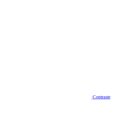
Diminuir fonte
Contraste