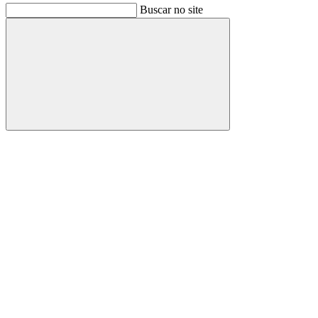
Buscar no site
Buscar
Link para o Facebook
Link para o Instagram